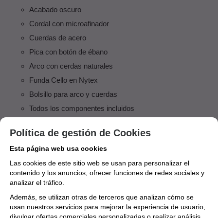
Acabado oscuro
Cordal con microafinador
Cuerdas de acero
Pica con botón de ébano
Arco con cerdas naturales
Funda Cello en Nytex
Bolsillo para arco y cuerdas
Todos los componentes incluidos
Listo para tocar
Política de gestión de Cookies
INSTRUMENTO
Esta página web usa cookies
Violonchelo
Las cookies de este sitio web se usan para personalizar el
MARCA
contenido y los anuncios, ofrecer funciones de redes sociales y
analizar el tráfico.
PURE GEWA
Además, se utilizan otras de terceros que analizan cómo se
usan nuestros servicios para mejorar la experiencia de usuario,
Aún no existen valoraciones para este
divulgar ofertas comerciales personalizadas o realizar análisis