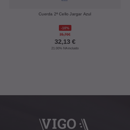
Cuerda 2ª Cello Jargar Azul
10%
35,70€
32,13
€
21.00%
IVA incluido