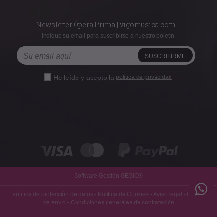
Newsletter Ópera Prima | vigomusica.com
Indique su email para suscribirse a nuestro boletín
He leído y acepto la
política de privacidad
Software Gestión
GESIO®
Política de protección de datos
-
Política de Cookies
-
Aviso legal
-
Gastos
de envío
-
Condiciones generales de contratación