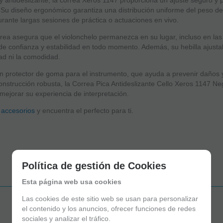
y antideslizante, la correa Xeros 1147 proporciona un ajuste seguro y
 Su diseño ergonómico garantiza una distribución uniforme del peso del
urante largas sesiones de práctica o actuaciones en vivo.
orrea asegura que el violonchelo permanezca en su lugar, incluso en la
e confianza y estabilidad en todo momento. Además, su hebilla ajusta
ad ni la comodidad.
 protector de goma para el instrumento, que ayuda a prevenir daños 
construcción robusta, la Correa Pica Antideslizante Cello Xeros 1147 Ne
mejorar su experiencia de interpretación.
e
accesorios
y encuentra el perfecto para ti.
Política de gestión de Cookies
Esta página web usa cookies
Las cookies de este sitio web se usan para personalizar
Aún no existen valoraciones para este producto.
el contenido y los anuncios, ofrecer funciones de redes
sociales y analizar el tráfico.