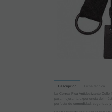
Descripción
Ficha técnica
La Correa Pica Antideslizante Cell
para mejorar la experiencia del mús
perfecta de comodidad, seguridad y 