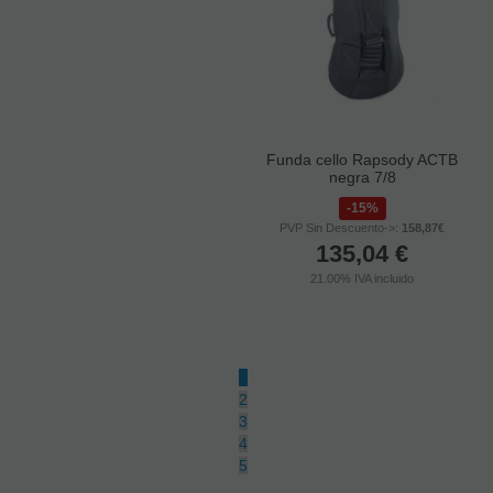
Juego Cuerdas Cello Larsen
Funda cello Rapsody ACTB
Aurora 3/4
negra 7/8
10%
15%
PVP Sin Descuento->:
140,97€
PVP Sin Descuento->:
158,87€
126,87
€
135,04
€
21.00%
IVA incluido
21.00%
IVA incluido
1
2
3
4
5