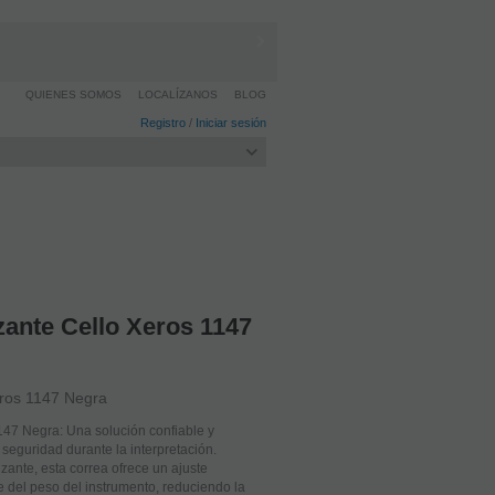
QUIENES SOMOS
LOCALÍZANOS
BLOG
Registro
/
Iniciar sesión
zante Cello Xeros 1147
eros 1147 Negra
147 Negra: Una solución confiable y
eguridad durante la interpretación.
izante, esta correa ofrece un ajuste
e del peso del instrumento, reduciendo la