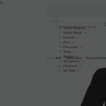
Toggle
navigation
Viento Madera
Viento Metal
Cuerda
Arco
Percusión
Tecla
Sonido
Inicio
Arco
Violonchelos
Picas para Viol
Accesorios
Partituras
Ver Más