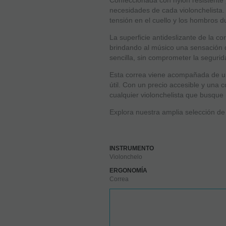
Confeccionada con nylon resistente 
necesidades de cada violonchelista.
tensión en el cuello y los hombros d
La superficie antideslizante de la c
brindando al músico una sensación d
sencilla, sin comprometer la segurid
Esta correa viene acompañada de un
útil. Con un precio accesible y una 
cualquier violonchelista que busque 
Explora nuestra amplia selección d
INSTRUMENTO
Violonchelo
ERGONOMÍA
Correa