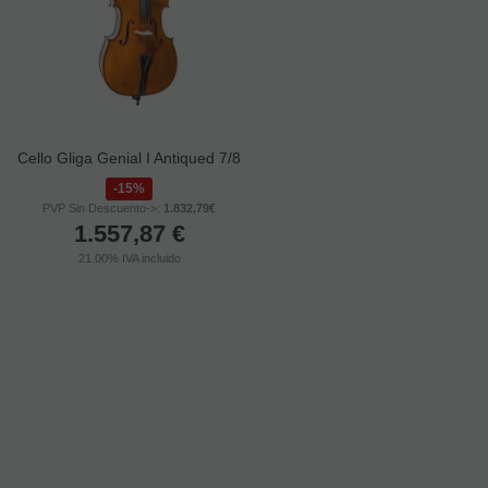
Cello Gliga Genial I Antiqued 7/8
Cuerda 2ª Cello Thomastik
Alphayue AL-42 3/4
15%
10%
PVP Sin Descuento->:
1.832,79€
PVP Sin Descuento->:
21,70€
1.557,87
€
19,53
€
21.00%
IVA incluido
21.00%
IVA incluido