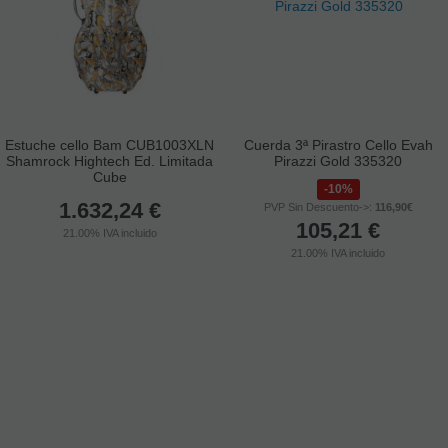
Estuche cello Bam CUB1003XLN
Cuerda 3ª Pirastro Cello Evah
Shamrock Hightech Ed. Limitada
Pirazzi Gold 335320
Cube
10%
1.632,24
€
PVP Sin Descuento->:
116,90€
105,21
€
21.00%
IVA incluido
21.00%
IVA incluido