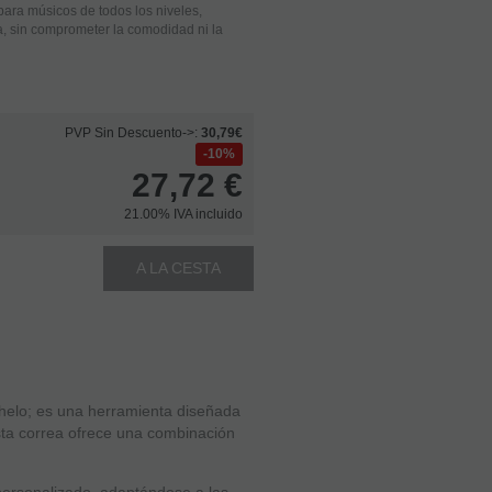
 para músicos de todos los niveles,
a, sin comprometer la comodidad ni la
PVP Sin Descuento->:
30,79€
10%
27,72
€
21.00%
IVA incluido
A LA CESTA
helo; es una herramienta diseñada
esta correa ofrece una combinación