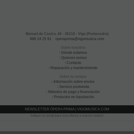
Manuel de Castro, 40 - 36210 - Vigo (Pontevedra)
986 24 25 91
·
operaprima@vigomusica.com
Sobre nosotros
:
Dónde estamos
:
Quienes somos
:
Contacto
:
Reparación y mantenimiento
Sobre la compra
:
Información sobre envíos
:
Servicio postventa
:
Métodos de pago y financiación
:
Productos en liquidación
NEWSLETTER ÓPERA PRIMA | VIGOMUSICA.COM
Indique su email para suscribirse a nuestro boletín