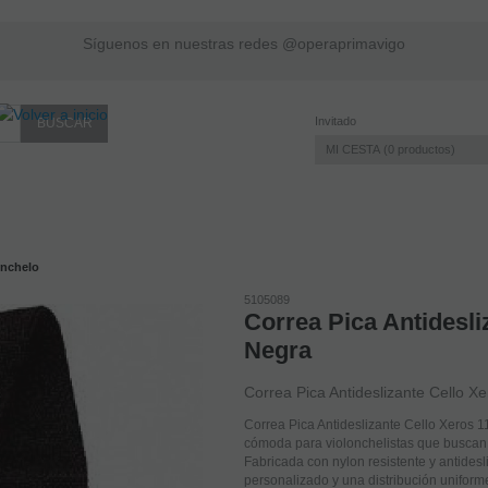
Síguenos en nuestras redes @operaprimavigo
Invitado
MI CESTA
0
productos
onchelo
5105089
Correa Pica Antidesli
Negra
Correa Pica Antideslizante Cello X
Correa Pica Antideslizante Cello Xeros 1
cómoda para violonchelistas que buscan s
Fabricada con nylon resistente y antidesl
personalizado y una distribución uniform