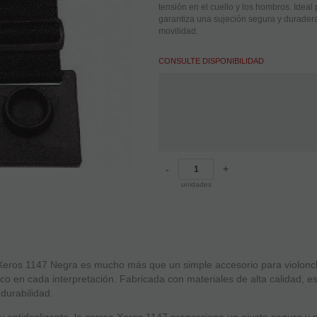
tensión en el cuello y los hombros. Ideal
garantiza una sujeción segura y durader
movilidad.
CONSULTE DISPONIBILIDAD
-
+
unidades
o Xeros 1147 Negra es mucho más que un simple accesorio para violonc
ico en cada interpretación. Fabricada con materiales de alta calidad, 
durabilidad.