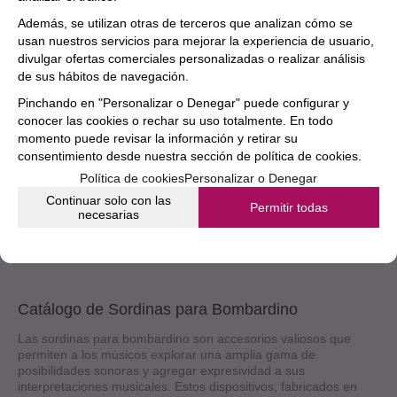
Además, se utilizan otras de terceros que analizan cómo se
usan nuestros servicios para mejorar la experiencia de usuario,
divulgar ofertas comerciales personalizadas o realizar análisis
Sordina Bombardino Denis Wick Practice 5512
de sus hábitos de navegación.
Envío estimado en 24/48 horas
10%
Pinchando en "Personalizar o Denegar" puede configurar y
260€
conocer las cookies o rechar su uso totalmente. En todo
234
€
momento puede revisar la información y retirar su
21.00%
IVA incluido
consentimiento desde nuestra
sección de política de cookies.
Política de cookies
Personalizar o Denegar
Continuar solo con las
Permitir todas
necesarias
1
al
6
de
6
Catálogo de Sordinas para Bombardino
Las sordinas para bombardino son accesorios valiosos que
permiten a los músicos explorar una amplia gama de
posibilidades sonoras y agregar expresividad a sus
interpretaciones musicales. Estos dispositivos, fabricados en