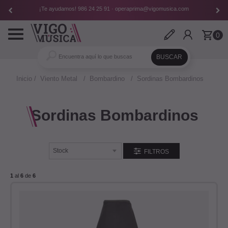
¡Te ayudamos!
986 24 25 91
·
operaprima@vigomusica.com
Toggle
0
navigation
Inicio
Viento Metal
Bombardino
Sordinas Bombardinos
Sordinas Bombardinos
FILTROS
1
al
6
de
6