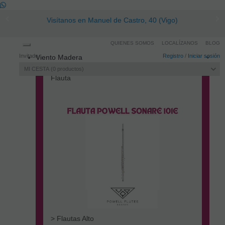
Ópera Prima | vigomusica.com
QUIENES SOMOS
LOCALÍZANOS
BLOG
Toggle
Invitado
Registro
/
Iniciar sesión
Viento Madera
navigation
MI CESTA
0
productos
Flauta
> Flautas Alto