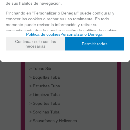
de sus hábitos de navegación.
Pinchando en "Personalizar o Denegar" puede configurar y
conocer las cookies o rechar su uso totalmente. En todo
momento puede revisar la información y retirar su
consentimiento desde nuestra
sección de política de cookies.
Política de cookies
Personalizar o Denegar
Continuar solo con las
> Tubas Do
Permitir todas
necesarias
> Tubas Fa
> Tubas Mib
> Tubas Sib
> Boquillas Tuba
> Estuches Tuba
> Limpieza Tuba
> Soportes Tuba
> Sordinas Tuba
> Sousafones y Helicones