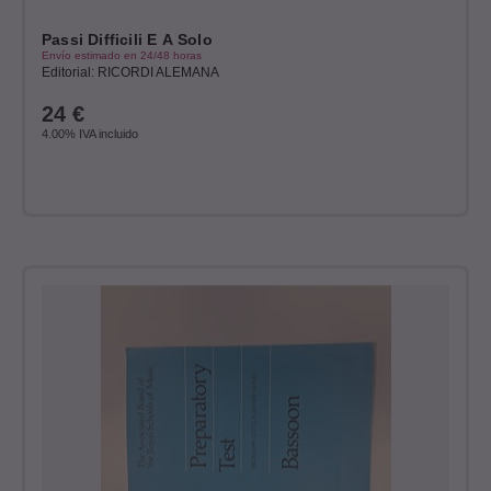
Passi Difficili E A Solo
Envío estimado en 24/48 horas
Editorial: RICORDI ALEMANA
24
€
4.00%
IVA incluido