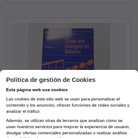
Política de gestión de Cookies
Esta página web usa cookies
Las cookies de este sitio web se usan para personalizar el
contenido y los anuncios, ofrecer funciones de redes sociales y
analizar el tráfico.
Scales and Arpegios for Basson Grades 1-8
Además, se utilizan otras de terceros que analizan cómo se
Envío estimado en 24/48 horas
usan nuestros servicios para mejorar la experiencia de usuario,
8
€
divulgar ofertas comerciales personalizadas o realizar análisis
4.00%
IVA incluido