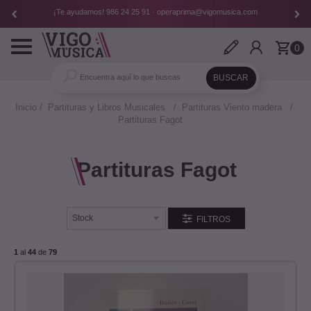
¡Te ayudamos!
986 24 25 91
·
operaprima@vigomusica.com
Toggle
0
navigation
Inicio
Partituras y Libros Musicales
Partituras Viento madera
Partituras Fagot
Partituras Fagot
FILTROS
1
al
44
de
79
ALES