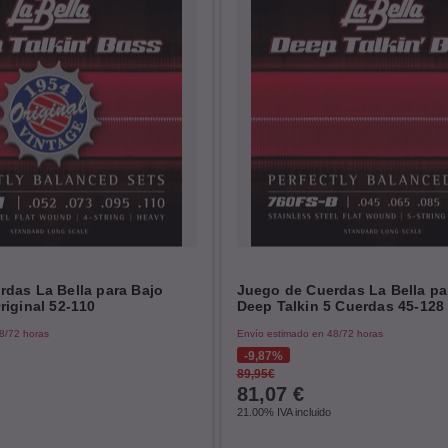
das La Bella para Bajo
Juego de Cuerdas La Bella pa
riginal 52-110
Deep Talkin 5 Cuerdas 45-128
8/72 horas
Envío estimado en 48/72 horas
9,87%
89,95€
81,07
€
21.00%
IVA incluido