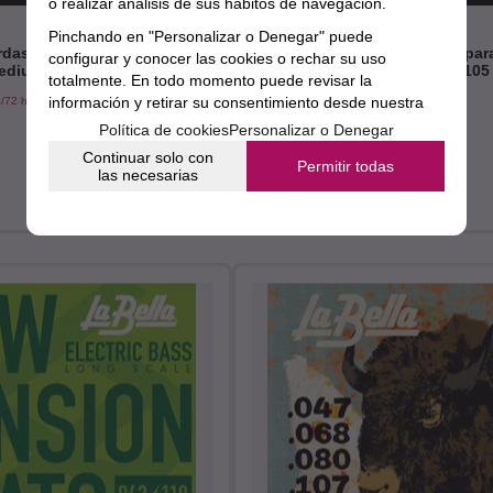
o realizar análisis de sus hábitos de navegación.
Pinchando en "Personalizar o Denegar" puede
das La Bella para Bajo
Juego de Cuerdas La Bella par
configurar y conocer las cookies o rechar su uso
edium Scale 45-105
Deep Talkin Short Scale 45-105
totalmente. En todo momento puede revisar la
información y retirar su consentimiento desde nuestra
/72 horas
Envío estimado en 48/72 horas
sección de política de cookies.
10,05%
Política de cookies
Personalizar o Denegar
69,95€
Continuar solo con
62,92
€
Permitir todas
las necesarias
21.00%
IVA incluido