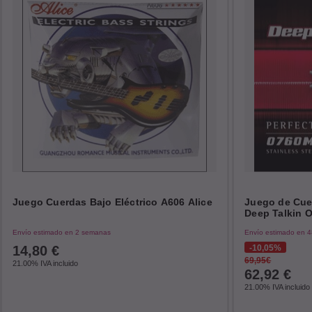
Juego Cuerdas Bajo Eléctrico A606 Alice
Juego de Cuer
Deep Talkin O
Envío estimado en 2 semanas
Envío estimado en 4
14,80
€
10,05%
69,95€
21.00%
IVA incluido
62,92
€
21.00%
IVA incluido