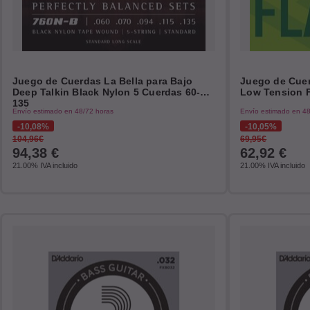
Juego de Cuerdas La Bella para Bajo
Juego de Cuer
Deep Talkin Black Nylon 5 Cuerdas 60-
Low Tension F
135
Envío estimado en 48/72 horas
Envío estimado en 48
10,08%
10,05%
104,96€
69,95€
94,38
€
62,92
€
21.00%
IVA incluido
21.00%
IVA incluido