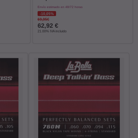
Envío estimado en 48/72 horas
10,05%
69,95€
62,92
€
21.00%
IVA incluido