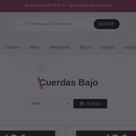
¡Te ayudamos!
986 24 25 91
·
operaprima@vigomusica.com
CUERDA
ARCO
PERCUSIÓN
TECLA
SONIDO
ACCES
Cuerdas Bajo
FILTROS