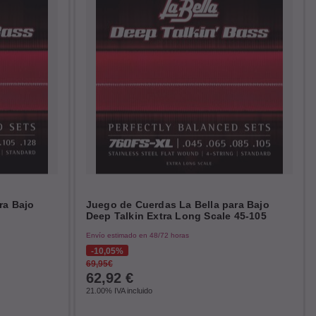
ra Bajo
Juego de Cuerdas La Bella para Bajo
Deep Talkin Extra Long Scale 45-105
Envío estimado en 48/72 horas
10,05%
69,95€
62,92
€
21.00%
IVA incluido