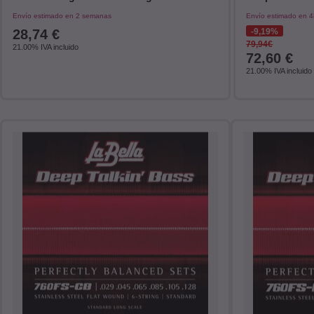
Envío estimado en 2 semanas
Envío estimado en 4
28,74
€
9,19%
79,94€
21.00%
IVA incluido
72,60
€
21.00%
IVA incluido