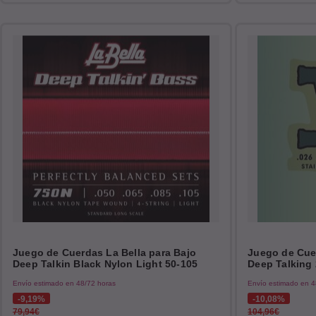
Juego de Cuerdas La Bella para Bajo
Juego de Cuer
Deep Talkin Black Nylon Light 50-105
Deep Talking 
Envío estimado en 48/72 horas
Envío estimado en 4
9,19%
10,08%
79,94€
104,96€