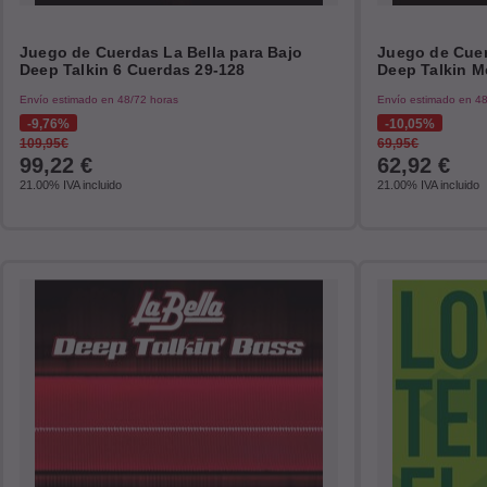
Juego de Cuerdas La Bella para Bajo
Juego de Cuer
Deep Talkin 6 Cuerdas 29-128
Deep Talkin M
Envío estimado en 48/72 horas
Envío estimado en 48
9,76%
10,05%
109,95€
69,95€
99,22
€
62,92
€
21.00%
IVA incluido
21.00%
IVA incluido