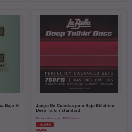
ra Bajo Vi
Juego De Cuerdas para Bajo Eléctrico
5
Deep Talkin´standard
Envío estimado en 48/72 horas
10,05%
69,95€