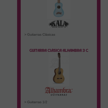
Cookies publicitarias
Son aquellas que almacenan información del comportamiento
de los usuarios obtenida a través de la observación continuada
de sus hábitos de navegación, lo que permite desarrollar un
perfil específico para mostrar publicidad en función del mismo.
> Guitarras Clásicas
Cookies sociales
Cookies de redes sociales externas, que se utilizan para que los
visitantes puedan interactuar con el contenido de diferentes
plataformas sociales (Facebook, YouTube, Twitter, LinkedIn,
etc.) y que se generan únicamente para los usuarios de dichas
redes sociales. Las condiciones de utilización de estas cookies y
la información recopilada, se regula por la política de privacidad
de la plataforma social correspondiente.
Puede informarse de forma concreta sobre qué cookies
estamos utilizando y cuál es la finalidad de cada una de ellas en
nuestra
Política de Cookies
, donde también le explicaremos
cómo puede retirar su consentimiento y eliminarlas de su
navegador.
> Guitarras 1/2
Para denegar el empleo de cookies pulse:
DENEGAR