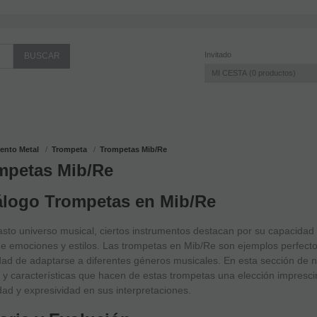
Invitado
MI CESTA
0
productos
iento Metal
Trompeta
Trompetas Mib/Re
mpetas Mib/Re
álogo Trompetas en Mib/Re
asto universo musical, ciertos instrumentos destacan por su capacidad
 emociones y estilos. Las trompetas en Mib/Re son ejemplos perfectos
ad de adaptarse a diferentes géneros musicales. En esta sección de 
y características que hacen de estas trompetas una elección impresc
lidad y expresividad en sus interpretaciones.