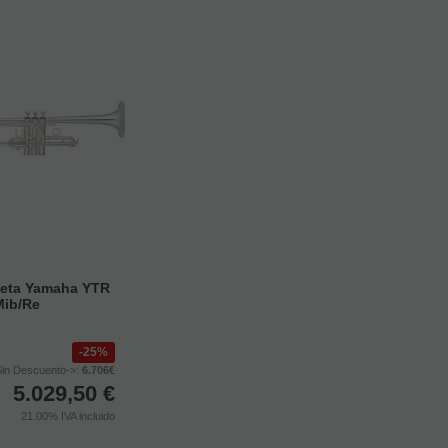
eta Yamaha YTR
Mib/Re
25%
in Descuento->:
6.706€
5.029,50
€
21.00%
IVA incluido