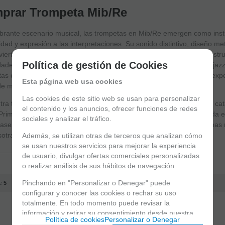
prar Trompeta Mib/Re
ibrante escenario musical, las trompetas en Mib/Re emergen como ins
lidad y expresión a las interpretaciones. Su sonido distintivo, diseño 
vierten en una elección insustituible para músicos que buscan un inst
Política de gestión de Cookies
ades expresivas. Ya sea en una orquesta sinfónica, una banda de jazz
tas en Mib/Re se destacan como elementos esenciales para crear exp
Esta página web usa cookies
de matices.
Las cookies de este sitio web se usan para personalizar
ra todos los instrumentos y accesorios que puedas necesitar en el ca
el contenido y los anuncios, ofrecer funciones de redes
rima | vigomusica.com. Disponemos de servicios de envío, recogida en 
sociales y analizar el tráfico.
asesoramiento profesional. Si no encuentras el artículo que buscabas
otras.
Además, se utilizan otras de terceros que analizan cómo
se usan nuestros servicios para mejorar la experiencia
de usuario, divulgar ofertas comerciales personalizadas
o realizar análisis de sus hábitos de navegación.
Pinchando en "Personalizar o Denegar" puede
e
5
configurar y conocer las cookies o rechar su uso
totalmente. En todo momento puede revisar la
información y retirar su consentimiento desde nuestra
Política de cookies
Personalizar o Denegar
sección de política de cookies.