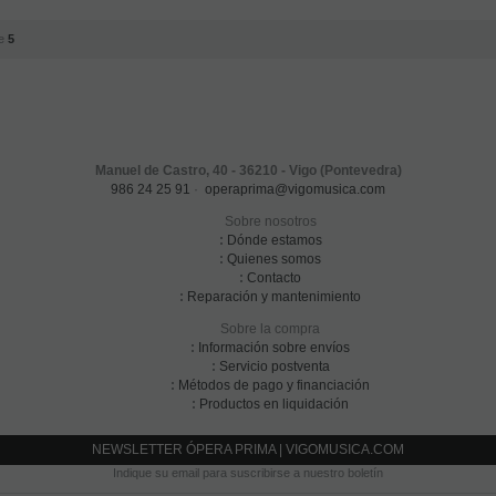
e
5
Manuel de Castro, 40 - 36210 - Vigo (Pontevedra)
986 24 25 91
·
operaprima@vigomusica.com
Sobre nosotros
:
Dónde estamos
:
Quienes somos
:
Contacto
:
Reparación y mantenimiento
Sobre la compra
:
Información sobre envíos
:
Servicio postventa
:
Métodos de pago y financiación
:
Productos en liquidación
NEWSLETTER ÓPERA PRIMA | VIGOMUSICA.COM
Indique su email para suscribirse a nuestro boletín