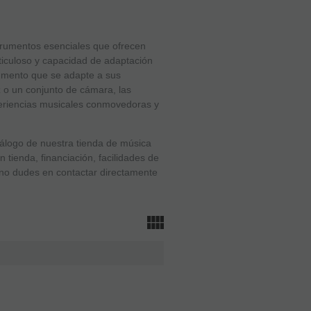
trumentos esenciales que ofrecen
meticuloso y capacidad de adaptación
rumento que se adapte a sus
 o un conjunto de cámara, las
eriencias musicales conmovedoras y
tálogo de nuestra tienda de música
tienda, financiación, facilidades de
 no dudes en contactar directamente