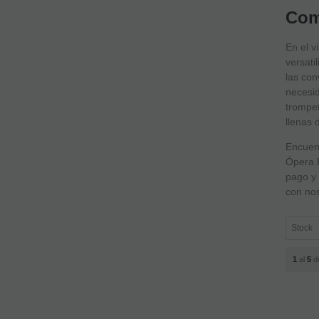
Com
En el v
versati
las con
necesid
trompe
llenas 
Encuent
Ópera P
pago y 
con nos
1
al
5
d