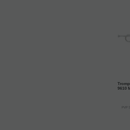
Tromp
9610 
PVP S