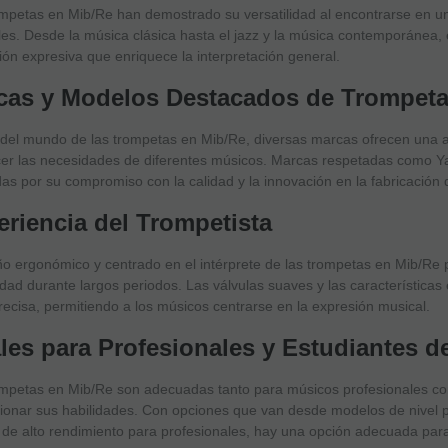
ompetas en Mib/Re han demostrado su versatilidad al encontrarse en 
es. Desde la música clásica hasta el jazz y la música contemporánea
ón expresiva que enriquece la interpretación general.
cas y Modelos Destacados de Trompeta
 del mundo de las trompetas en Mib/Re, diversas marcas ofrecen una
acer las necesidades de diferentes músicos. Marcas respetadas como 
as por su compromiso con la calidad y la innovación en la fabricación
eriencia del Trompetista
ño ergonómico y centrado en el intérprete de las trompetas en Mib/Re 
ad durante largos periodos. Las válvulas suaves y las características 
precisa, permitiendo a los músicos centrarse en la expresión musical.
ales para Profesionales y Estudiantes 
ompetas en Mib/Re son adecuadas tanto para músicos profesionales c
ionar sus habilidades. Con opciones que van desde modelos de nivel p
de alto rendimiento para profesionales, hay una opción adecuada para