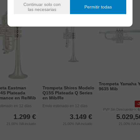
Continuar solo con
Permitir todas
las necesarias
Trompeta Yamaha 
eta Eastman
Trompeta Shires Modelo
9635 Mib
4S Plateada
Q15S Plateada Q Series
rmance en Re/Mib
en Mib/Re
stimado en 12 días
Envío estimado en 12 días
PVP Sin Descuento->:
6
1.299
€
3.149
€
5.029,5
21.00%
IVA incluido
21.00%
IVA incluido
21.00%
IVA in