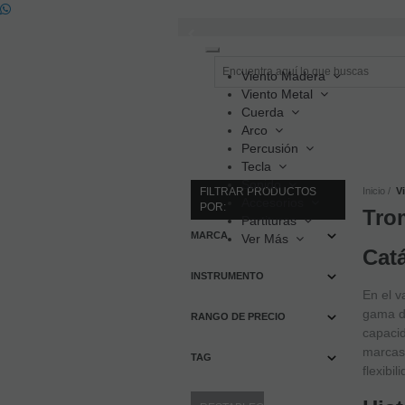
Toggle
navigation
Viento Madera
Viento Metal
Cuerda
Arco
Percusión
Tecla
Sonido
FILTRAR PRODUCTOS
Inicio
V
Accesorios
POR:
Tro
Partituras
MARCA
Ver Más
Cat
INSTRUMENTO
En el v
gama de
RANGO DE PRECIO
capacid
marcas 
TAG
flexibi