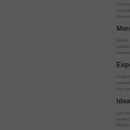
Las tr
musical
dimensi
Mar
Dentro
satisf
conocid
Exp
El dise
comodid
ágil y 
Ide
Las tr
perfecc
Mib/Re 