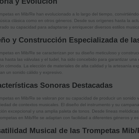
oria y Evolución
mpetas en Mib/Re han evolucionado a lo largo del tiempo, convirtiéndo
úsica clásica como en otros géneros. Desde sus orígenes hasta la act
ado su capacidad para adaptarse y enriquecer diversos estilos musica
eño y Construcción Especializada de l
mpetas en Mib/Re se caracterizan por su diseño meticuloso y construcc
 hasta las válvulas y el tudel, ha sido concebido para garantizar una 
ón cómoda. La elección de materiales de alta calidad y la artesanía e
an un sonido cálido y expresivo.
acterísticas Sonoras Destacadas
mpetas en Mib/Re se valoran por su capacidad de producir un sonido v
iedad de contextos musicales. El diseño del instrumento y su campan
ión excepcional y una amplia paleta de tonos. Desde líneas melódicas
rompetas en Mib/Re se adaptan con facilidad a diferentes géneros y est
satilidad Musical de las Trompetas Mib