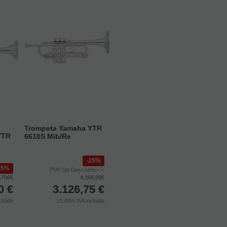
Trompeta Yamaha YTR
YTR
6610S Mib/Re
25%
25%
PVP Sin Descuento->:
.706€
4.168,99€
0
€
3.126,75
€
cluido
21.00%
IVA incluido