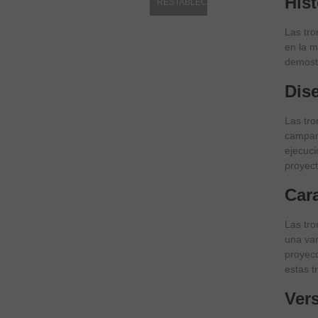
Hist
Las tro
en la m
demostr
Dis
Las tro
campana
ejecuci
proyect
Car
Las tro
una var
proyecc
estas t
Ver