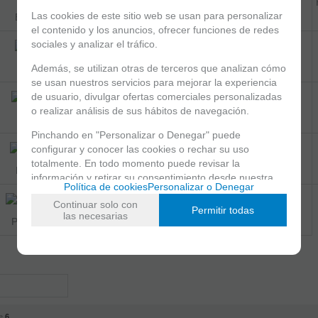
Las cookies de este sitio web se usan para personalizar
Fundas y Estuches percusión
Escobillas / Rods
el contenido y los anuncios, ofrecer funciones de redes
sociales y analizar el tráfico.
Además, se utilizan otras de terceros que analizan cómo
Baquetas Caja
Mazas Bombo/Gong
se usan nuestros servicios para mejorar la experiencia
de usuario, divulgar ofertas comerciales personalizadas
o realizar análisis de sus hábitos de navegación.
Mazas Marimba
Mazas Multipercusión
Pinchando en "Personalizar o Denegar" puede
configurar y conocer las cookies o rechar su uso
totalmente. En todo momento puede revisar la
Mazas Vibráfono
Mazas Xilófono
información y retirar su consentimiento desde nuestra
Política de cookies
Personalizar o Denegar
sección de política de cookies.
Continuar solo con
Permitir todas
las necesarias
Parches Percusión
Pads de Práctica
e
6