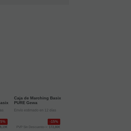
Caja de Marching Basix
asix
PURE Gewa
ías
Envío estimado en 12 días
15%
15%
8,19€
PVP Sin Descuento->:
172,80€