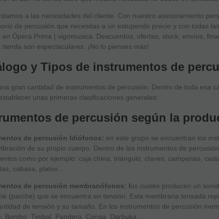
stamos a las necesidades del cliente. Con nuestro asesoramiento pers
orio de percusión que necesitas a un estupendo precio y con todas las 
en Ópera Prima | vigomusica. Descuentos, ofertas, stock, envíos, fina
 tienda son espectaculares. ¡No lo pienses más!
álogo y Tipos de instrumentos de perc
una gran cantidad de instrumentos de percusión. Dentro de toda esa c
stablecer unas primeras clasificaciones generales:
trumentos de percusión según la produ
mentos de percusión Idiófonos:
en este grupo se encuentran los ins
vibración de su propio cuerpo. Dentro de los instrumentos de percusi
entos como por ejemplo: caja china, triángulo, claves, campanas, cast
tas, cabasa, platos...
mentos de percusión membranófonos: l
os cuales producen un sonid
cie (parche) que se encuentra en tensión. Esta membrana tensada repr
cantidad de tensión y su tamaño. En los instrumentos de percusión m
, Bombo, Timbal, Pandero, Conga, Darbuka...