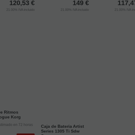
120,53
€
149
€
117,4
21.00%
IVA incluido
21.00%
IVA incluido
21.00%
IVA in
De Ritmos
ogue Korg
stimado en 72 horas
Caja de Bateria Artist
Series 1305 Ti Sdw