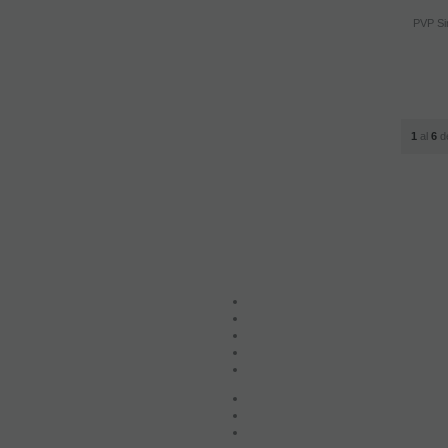
PVP Si
1
al
6
d