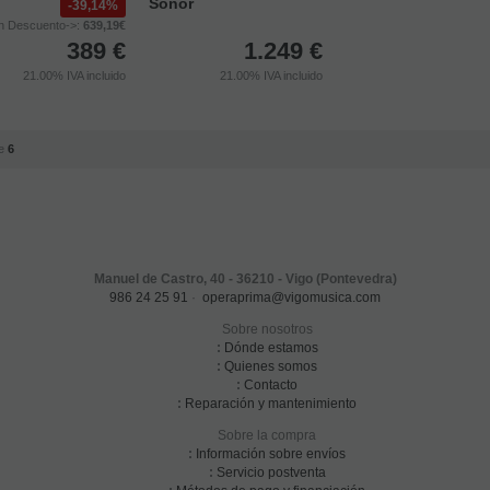
Sonor
39,14%
n Descuento->:
639,19€
389
€
1.249
€
21.00%
IVA incluido
21.00%
IVA incluido
e
6
Manuel de Castro, 40 - 36210 - Vigo (Pontevedra)
986 24 25 91
·
operaprima@vigomusica.com
Sobre nosotros
:
Dónde estamos
:
Quienes somos
:
Contacto
:
Reparación y mantenimiento
Sobre la compra
:
Información sobre envíos
:
Servicio postventa