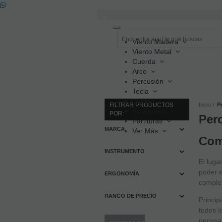
Toggle
navigation
Viento Madera
Viento Metal
Cuerda
Arco
Percusión
Tecla
Sonido
FILTRAR PRODUCTOS
Inicio
P
Accesorios
POR:
Per
Partituras
MARCA
Ver Más
Com
INSTRUMENTO
El luga
poder e
ERGONOMÍA
complet
RANGO DE PRECIO
Princip
todos l
necesar