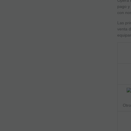
Ópera P
pago y 
con nos
Las pri
venta d
equipam
Otro