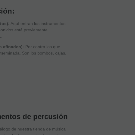
ión:
dos):
Aquí entran los instrumentos
 sonidos está previamente
..
o afinados):
Por contra los que
eterminada. Son los bombos, cajas,
umentos de percusión
tálogo de nuestra tienda de música