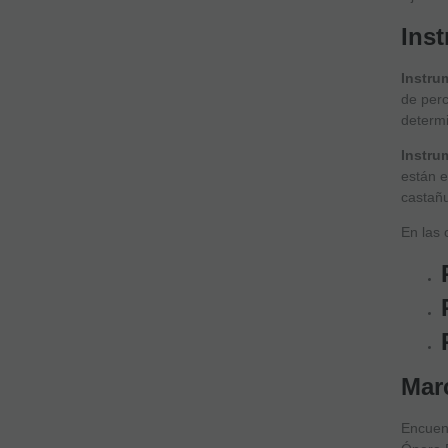
Ins
Instru
de perc
determi
Instru
están e
castañu
En las 
Mar
Encuent