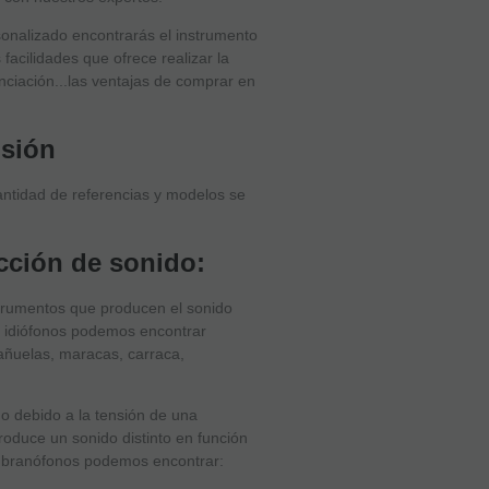
onalizado encontrarás el instrumento
facilidades que ofrece realizar la
nciación...las ventajas de comprar en
usión
antidad de referencias y modelos se
cción de sonido:
trumentos que producen el sonido
ón idiófonos podemos encontrar
añuelas, maracas, carraca,
o debido a la tensión de una
oduce un sonido distinto en función
embranófonos podemos encontrar: