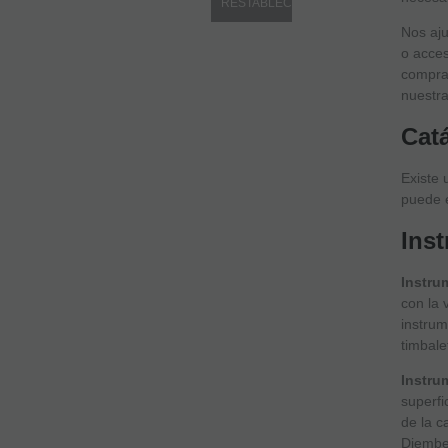
Nos aju
o acces
compra 
nuestra
Cat
Existe 
puede e
Ins
Instru
con la 
instrum
timbale
Instru
superfi
de la 
Djembe