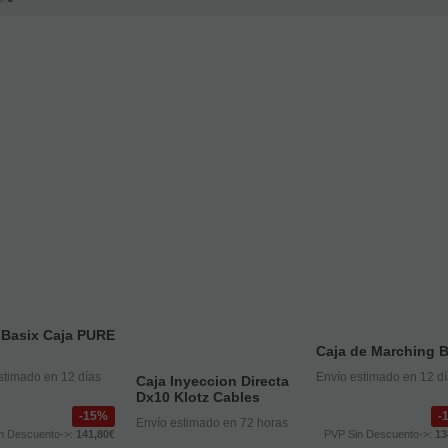
 Basix Caja PURE
Caja de Marching B
stimado en 12 días
Envío estimado en 12 d
Caja Inyeccion Directa
Dx10 Klotz Cables
15%
Envío estimado en 72 horas
n Descuento->:
141,80€
PVP Sin Descuento->:
13