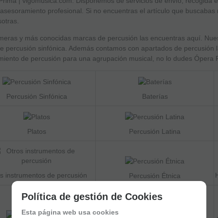
rima | vigomusica.com. Disponemos de servicios de envío, recogida en 
asesoramiento profesional. Si no encuentras el artículo que buscabas
otras.
meras y más conocidas marcas de percusión las encuentras aquí. Nuest
e percusión sinfónica. Además contamos con apartados de percusión lat
iento de percusión para una agrupación musical, no lo dudes Ópera Pr
Percusión Sinfónica
Baterías
Platos
Percusión Latina
s instrumentos de percusión
Percusión Étnica
Política de gestión de Cookies
Esta página web usa cookies