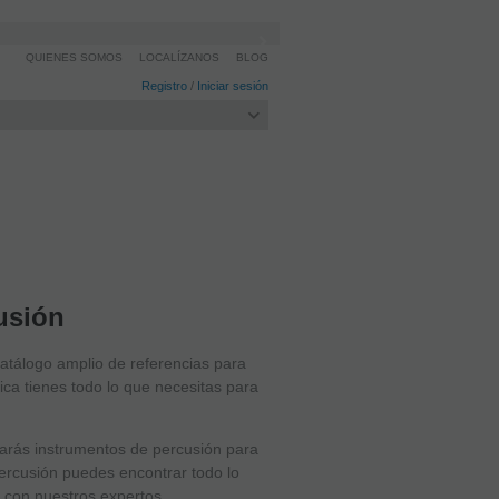
QUIENES SOMOS
LOCALÍZANOS
BLOG
Registro
/
Iniciar sesión
usión
catálogo amplio de referencias para
ica tienes todo lo que necesitas para
trarás instrumentos de percusión para
percusión puedes encontrar todo lo
 con nuestros expertos.