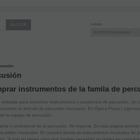
Invitado
MI CESTA
0
productos
ercusión
cusión
prar instrumentos de la famila de perc
r indicado para encontrar instrumentos y accesorios de percusión. Un 
ncontrar el artículo de percusión necesario. En Ópera Prima | vigomus
ar tu equipo de percusión.
iante o profesional de la percusión. No importa. En esta página encon
os estilos musicales. En nuestra tienda de instrumentos musicales de 
io. Si aún no tienes claro qué modelo necesitas no dudes en consultar