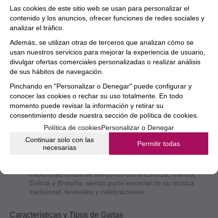
Las cookies de este sitio web se usan para personalizar el
Bienvenido al cautivador mundo de las gaitas, un instrumento
contenido y los anuncios, ofrecer funciones de redes sociales y
musical emblemático que evoca el alma y la tradición de la
música celta. Originaria de las regiones celtas de Europa, las
analizar el tráfico.
gaitas han resistido el paso del tiempo y se han convertido en
Además, se utilizan otras de terceros que analizan cómo se
un símbolo cultural de muchos países. En este artículo,
usan nuestros servicios para mejorar la experiencia de usuario,
exploraremos la historia y el significado de las gaitas, sus
divulgar ofertas comerciales personalizadas o realizar análisis
características distintivas, cómo tocarlas, sus diversos tipos y
por qué son un tesoro musical para los amantes de la música
de sus hábitos de navegación.
celta y más allá.
Pinchando en "Personalizar o Denegar" puede configurar y
conocer las cookies o rechar su uso totalmente. En todo
La Gaita a lo Largo de la Historia de la Música
momento puede revisar la información y retirar su
consentimiento desde nuestra
sección de política de cookies.
Orígenes ancestrales: La fascinante historia de las gaitas,
cuyo origen se remonta a miles de años atrás,
Política de cookies
Personalizar o Denegar
aproximadamente en la edad media. Se trata de un
Continuar solo con las
instrumento que en la actualidad sigue conectándonos
Permitir todas
necesarias
con las culturas y tradiciones celtas.
Icono cultural celta: Las gaitas se han arraigado en las
tradiciones celtas de territorios como Escocia, Irlanda,
Galicia y Bretaña, siendo parte esencial de su música
tradicional, festivales y celebraciones.
Características y Tipos de Gaitas