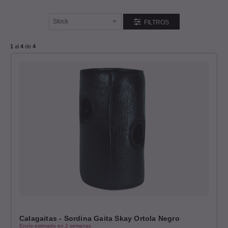
FILTROS
1
al
4
de
4
Calagaitas - Sordina Gaita Skay Ortola Negro
Envío estimado en 2 semanas