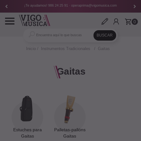
¡Te ayudamos!
986 24 25 91
·
operaprima@vigomusica.com
Toggle
0
navigation
Inicio
Instrumentos Tradicionales
Gaitas
Gaitas
Estuches para
Palletas-pallóns
Gaitas
Gaitas