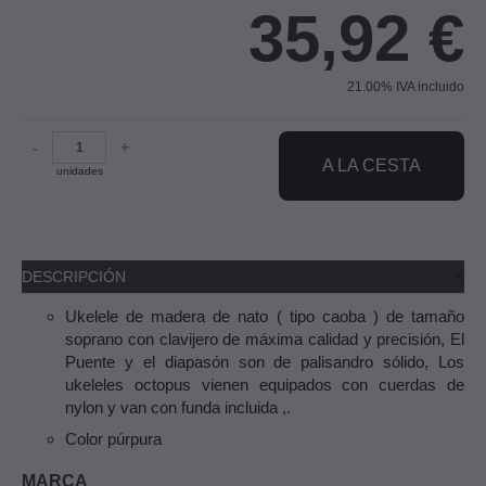
35,92
€
21.00%
IVA incluido
-
+
A LA CESTA
unidades
DESCRIPCIÓN
Ukelele de madera de nato ( tipo caoba ) de tamaño
soprano con clavijero de máxima calidad y precisión, El
Puente y el diapasón son de palisandro sólido, Los
ukeleles octopus vienen equipados con cuerdas de
nylon y van con funda incluida ,.
Color púrpura
MARCA