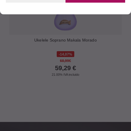
Ukelele Soprano Makala Morado
14,07%
68,99€
59,29
€
21.00%
IVA incluido