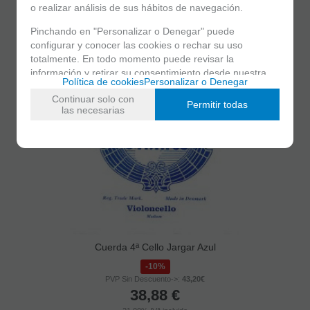
o realizar análisis de sus hábitos de navegación.
21.00%
IVA incluido
Pinchando en "Personalizar o Denegar" puede
configurar y conocer las cookies o rechar su uso
totalmente. En todo momento puede revisar la
información y retirar su consentimiento desde nuestra
Política de cookies
Personalizar o Denegar
sección de política de cookies.
Continuar solo con
Permitir todas
las necesarias
Cuerda 4ª Cello Jargar Azul
10%
PVP Sin Descuento->:
43,20€
38,88
€