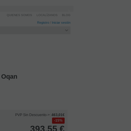
QUIENES SOMOS
LOCALÍZANOS
BLOG
Registro
/
Iniciar sesión
4 Oqan
PVP Sin Descuento->:
463,01€
15%
393,55
€