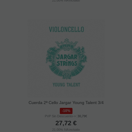
21.00%
IVA incluido
Cuerda 2ª Cello Jargar Young Talent 3/4
10%
PVP Sin Descuento->:
30,79€
27,72
€
21.00%
IVA incluido