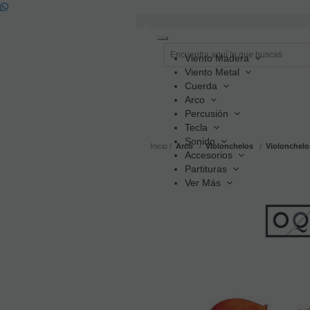
Toggle
navigation
Viento Madera
Viento Metal
Cuerda
Arco
Percusión
Tecla
Sonido
Inicio
Arco
Violonchelos
Violonchelo
Accesorios
Partituras
Ver Más