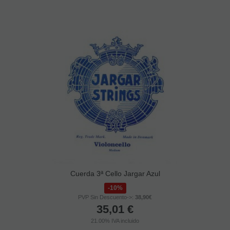
Cuerda 3ª Cello Jargar Azul
10%
PVP Sin Descuento->:
38,90€
35,01
€
21.00%
IVA incluido