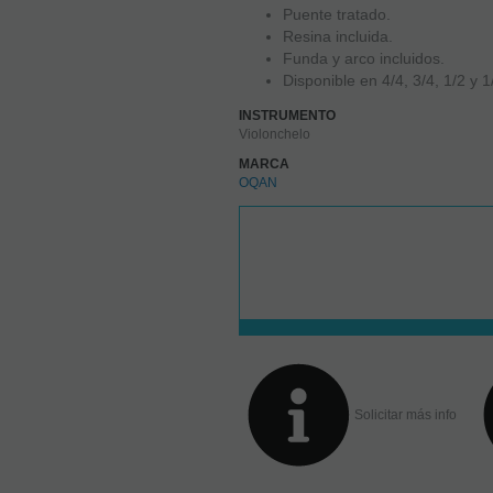
Puente tratado.
Resina incluida.
Funda y arco incluidos.
Disponible en 4/4, 3/4, 1/2 y 1
INSTRUMENTO
Violonchelo
MARCA
OQAN
Solicitar más info