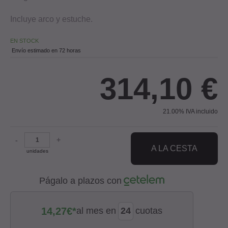
Incluye arco y estuche.
EN STOCK
Envío estimado en 72 horas
314,10
€
21.00%
IVA incluido
-
+
A LA CESTA
unidades
Págalo a plazos con
14,27
€*
al mes en
cuotas