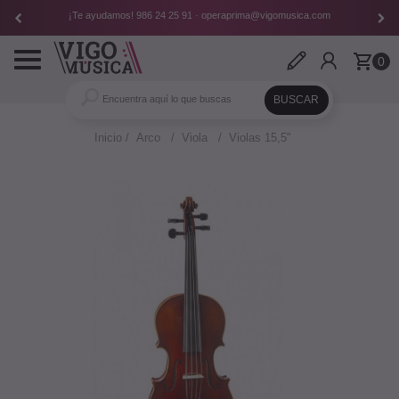
¡Te ayudamos!
986 24 25 91
·
operaprima@vigomusica.com
Toggle
0
navigation
Inicio
Arco
Viola
Violas 15,5"