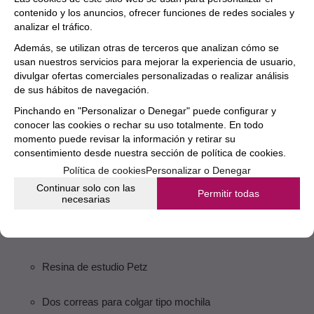
contenido y los anuncios, ofrecer funciones de redes sociales y
analizar el tráfico.
Color negro
Además, se utilizan otras de terceros que analizan cómo se
usan nuestros servicios para mejorar la experiencia de usuario,
CARACTERÍSTICAS DEL ESTUCHE
divulgar ofertas comerciales personalizadas o realizar análisis
de sus hábitos de navegación.
Arco de estudio
Pinchando en "Personalizar o Denegar" puede configurar y
conocer las cookies o rechar su uso totalmente. En todo
Madera de brasil
momento puede revisar la información y retirar su
consentimiento desde nuestra
sección de política de cookies.
Vara octogonal
Política de cookies
Personalizar o Denegar
Continuar solo con las
Permitir todas
necesarias
Nuez de ébano
INCLUYE
Resina de estudio Petz
Dos correas para colgar tipo mochila