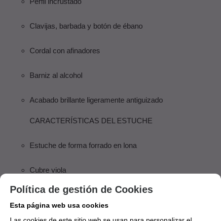
Perfil incrustado
Clavijas, barbada y botón de ébano
Cordal con afinadores
Barniz al alcohol
Acabado brillante ligeramente antiguizado
CARACTERÍSTICAS DEL ESTUCHE
Estuche de forma forrado en lona
Cubre viola
Política de gestión de Cookies
Bolsa exterior
Esta página web usa cookies
Sistema mochila
Las cookies de este sitio web se usan para personalizar el