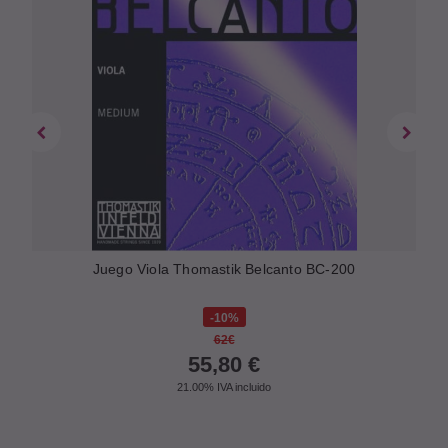
20
Juego Viola Thomastik Belcanto BC-200
10%
62€
55,80
€
21.00%
IVA incluido