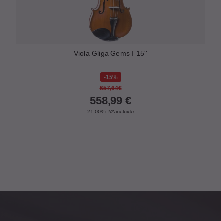
eo
Viola Gliga Gems I 15''
E
15%
657,64€
558,99
€
21.00%
IVA incluido