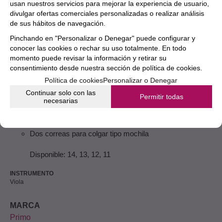
usan nuestros servicios para mejorar la experiencia de usuario,
divulgar ofertas comerciales personalizadas o realizar análisis
Madera de Brasil
de sus hábitos de navegación.
Pinchando en "Personalizar o Denegar" puede configurar y
Vara redonda
conocer las cookies o rechar su uso totalmente. En todo
momento puede revisar la información y retirar su
Nuez de jujube semirevestida
consentimiento desde nuestra
sección de política de cookies.
Política de cookies
Personalizar o Denegar
INCLUYE
Continuar solo con las
Permitir todas
necesarias
Resina de estudio
Dos correas para colgar tipo mochila
Disponible: 14, 13, 12, 11
INSTRUMENTO
Viola
MARCA
Primo