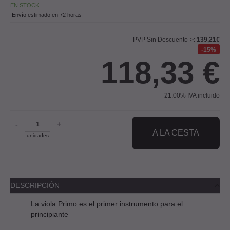
EN STOCK
Envío estimado en 72 horas
PVP Sin Descuento->:
139,21€
15%
118,33
€
21.00%
IVA incluido
-
+
A LA CESTA
unidades
DESCRIPCIÓN
La viola Primo es el primer instrumento para el
principiante