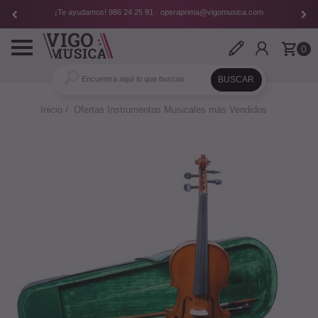
¡Te ayudamos!
986 24 25 91
·
operaprima@vigomusica.com
Toggle
0
navigation
Inicio
Ofertas Instrumentos Musicales más Vendidos