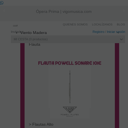
Ópera Prima | vigomusica.com
QUIENES SOMOS
LOCALÍZANOS
BLOG
Toggle
Invitado
Registro
/
Iniciar sesión
Viento Madera
navigation
MI CESTA
0
productos
Flauta
> Flautas Alto