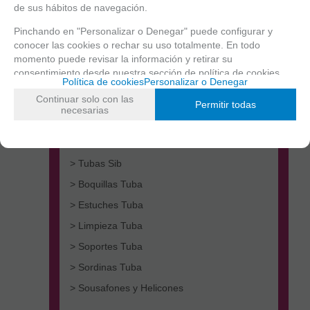
de sus hábitos de navegación.
Pinchando en "Personalizar o Denegar" puede configurar y
conocer las cookies o rechar su uso totalmente. En todo
momento puede revisar la información y retirar su
consentimiento desde nuestra
sección de política de cookies.
Política de cookies
Personalizar o Denegar
Continuar solo con las
> Tubas Do
Permitir todas
necesarias
> Tubas Fa
> Tubas Mib
> Tubas Sib
> Boquillas Tuba
> Estuches Tuba
> Limpieza Tuba
> Soportes Tuba
> Sordinas Tuba
> Sousafones y Helicones