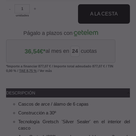
-
+
A LA CESTA
unidades
Págalo a plazos con
36,54
€*
al mes en
cuotas
*Importe a financiar
877,07 €
/
Importe total adeudado
877,07 €
/
TIN
0,00 %
/
TAE
8,75 %
/
Ver más
DESCRIPCIÓN
Cascos de arce / álamo de 6 capas
Construcción a 30º
Tecnología Gretsch 'Silver Sealer' en el interior del
casco