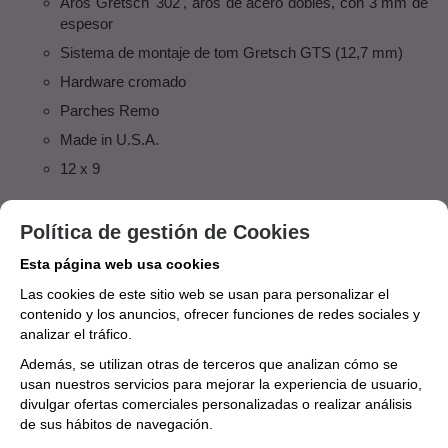
Aros Gretsch '302', aros de acero dobles, con 3 mm de
espesor
Sistema de montaje de tom Gretsch GTS (12,7 mm)
Hardware cromado
Parches Remo
Made in U.S.A.
12 x 9
INSTRUMENTO
Toms
Política de gestión de Cookies
Esta página web usa cookies
MARCA
Las cookies de este sitio web se usan para personalizar el
GRETSCH
contenido y los anuncios, ofrecer funciones de redes sociales y
analizar el tráfico.
Aún no existen valoraciones para este
Además, se utilizan otras de terceros que analizan cómo se
producto.
usan nuestros servicios para mejorar la experiencia de usuario,
divulgar ofertas comerciales personalizadas o realizar análisis
de sus hábitos de navegación.