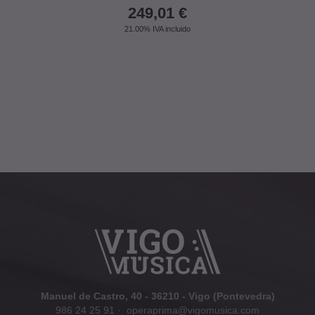
249,01
€
21.00%
IVA incluido
Manuel de Castro, 40 - 36210 - Vigo (Pontevedra)
986 24 25 91
·
operaprima@vigomusica.com