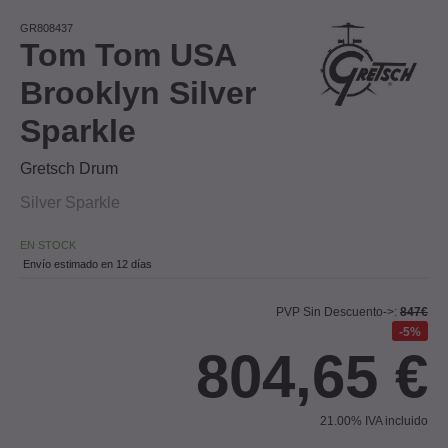
GR808437
Tom Tom USA
Brooklyn Silver
Sparkle
Gretsch Drum
Silver Sparkle
EN STOCK
Envío estimado en 12 días
PVP Sin Descuento->:
847€
5%
804,65
€
21.00%
IVA incluido