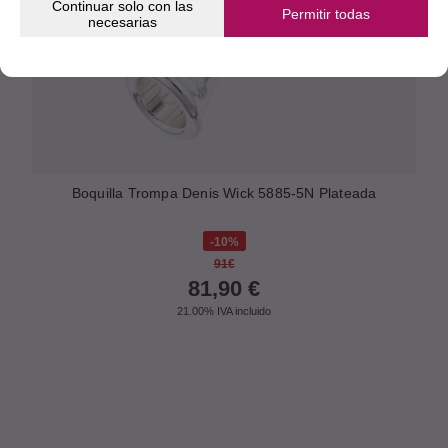
Continuar solo con las
Permitir todas
necesarias
Boquilla Trompa Denis Wick 5885-5N Plateada
10%
91€
81,90
€
21.00%
IVA incluido