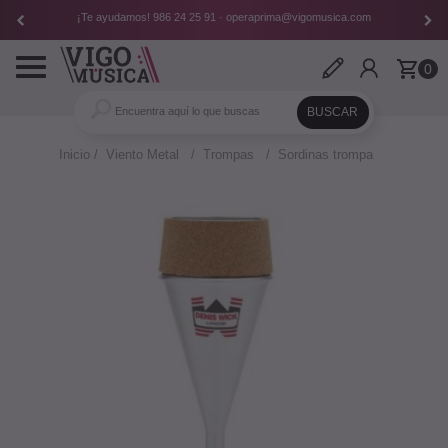
¡Te ayudamos!
986 24 25 91
·
operaprima@vigomusica.com
Toggle
0
navigation
Inicio
Viento Metal
Trompas
Sordinas trompa