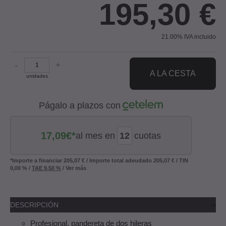
195,30
€
21.00%
IVA incluido
-
+
A LA CESTA
unidades
Págalo a plazos con
17,09
€*
al mes en
cuotas
*Importe a financiar
205,07 €
/
Importe total adeudado
205,07 €
/
TIN
0,00 %
/
TAE
9,50 %
/
Ver más
DESCRIPCIÓN
Profesional, pandereta de dos hileras