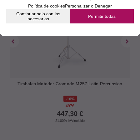
Política de cookies
Personalizar o Denegar
Continuar solo con las
Permitir todas
necesarias
Timbales Matador Cromado M257 Latin Percussion
10%
497€
447,30
€
21.00%
IVA incluido