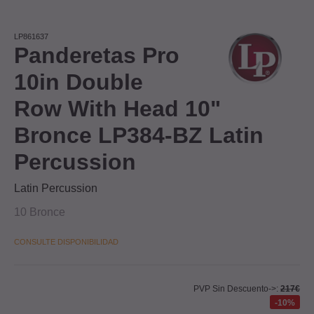
LP861637
Panderetas Pro
10in Double
Row With Head 10"
Bronce LP384-BZ Latin
Percussion
Latin Percussion
10 Bronce
CONSULTE DISPONIBILIDAD
PVP Sin Descuento->:
217€
10%