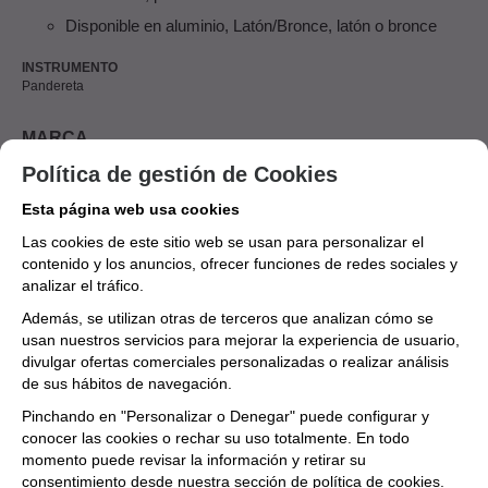
Disponible en aluminio, Latón/Bronce, latón o bronce
INSTRUMENTO
Pandereta
MARCA
LATIN PERCUSSION
Política de gestión de Cookies
Esta página web usa cookies
Aún no existen valoraciones para este
Las cookies de este sitio web se usan para personalizar el
producto.
contenido y los anuncios, ofrecer funciones de redes sociales y
analizar el tráfico.
Además, se utilizan otras de terceros que analizan cómo se
usan nuestros servicios para mejorar la experiencia de usuario,
divulgar ofertas comerciales personalizadas o realizar análisis
de sus hábitos de navegación.
Pinchando en "Personalizar o Denegar" puede configurar y
conocer las cookies o rechar su uso totalmente. En todo
momento puede revisar la información y retirar su
consentimiento desde nuestra
sección de política de cookies.