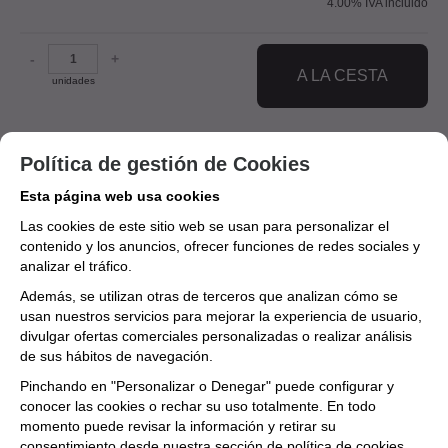
4.00%
IVA incluido
-
+
A LA CESTA
unidades
Política de gestión de Cookies
EDITORIAL
Esta página web usa cookies
RIVERA EDITORES
Las cookies de este sitio web se usan para personalizar el
MARCA
contenido y los anuncios, ofrecer funciones de redes sociales y
analizar el tráfico.
Ópera Prima Partituras
Además, se utilizan otras de terceros que analizan cómo se
usan nuestros servicios para mejorar la experiencia de usuario,
Aún no existen valoraciones para este
divulgar ofertas comerciales personalizadas o realizar análisis
producto.
de sus hábitos de navegación.
Pinchando en "Personalizar o Denegar" puede configurar y
conocer las cookies o rechar su uso totalmente. En todo
momento puede revisar la información y retirar su
consentimiento desde nuestra
sección de política de cookies.