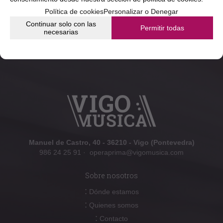
Política de cookies
Personalizar o Denegar
Continuar solo con las
Permitir todas
necesarias
Manuel de Castro, 40 - 36210 - Vigo (Pontevedra)
986 24 25 91
·
operaprima@vigomusica.com
Sobre nosotros
:
Dónde estamos
:
Quienes somos
:
Contacto