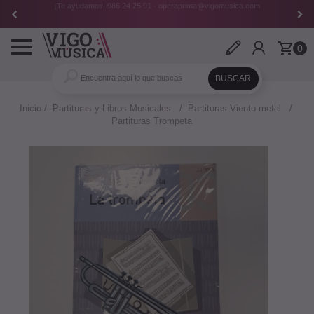
¡Te ayudamos!
986 24 25 91
·
operaprima@vigomusica.com
Toggle
0
navigation
Inicio
Partituras y Libros Musicales
Partituras Viento metal
Partituras Trompeta