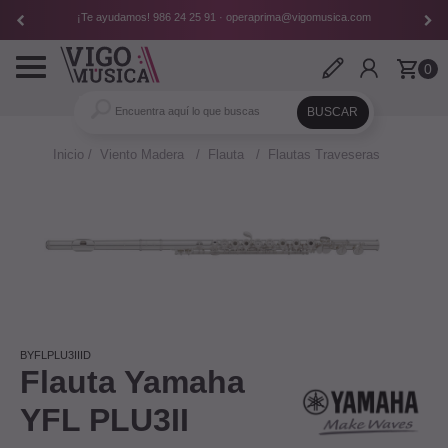
¡Te ayudamos!
986 24 25 91
·
operaprima@vigomusica.com
Toggle
0
navigation
Inicio
Viento Madera
Flauta
Flautas Traveseras
BYFLPLU3IIID
Flauta Yamaha
YFL PLU3II