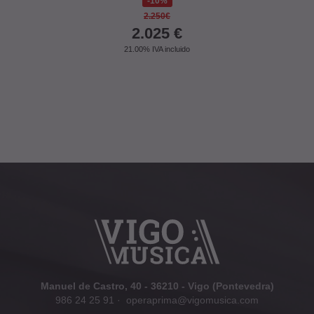
10%
2.250€
2.025
€
21.00%
IVA incluido
Manuel de Castro, 40 - 36210 - Vigo (Pontevedra)
986 24 25 91
·
operaprima@vigomusica.com