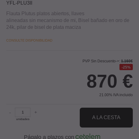
YFL-PLU3II
Flauta Plutus platos abiertos, llaves
alineadas sin mecanismo de mi, Bisel bañado en oro de
24k, pilar de bisel de plata maciza
CONSULTE DISPONIBILIDAD
PVP Sin Descuento->:
1.160€
25%
870
€
21.00%
IVA incluido
-
+
A LA CESTA
unidades
Págalo a plazos con