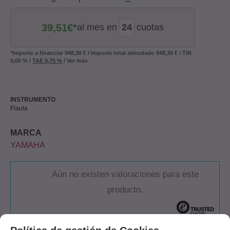
39,51
€*
al mes en
cuotas
*Importe a financiar
948,30 €
/
Importe total adeudado
948,30 €
/
TIN
0,00 %
/
TAE
8,75 %
/
Ver más
INSTRUMENTO
Flauta
MARCA
YAMAHA
Aún no existen valoraciones para este
producto.