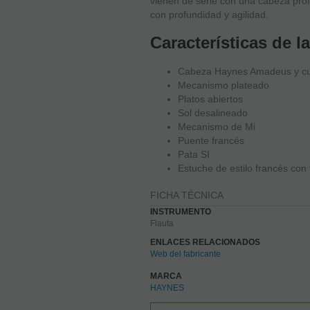
vienen de serie con una cabeza pro
con profundidad y agilidad.
Características de
Cabeza Haynes Amadeus y cue
Mecanismo plateado
Platos abiertos
Sol desalineado
Mecanismo de Mi
Puente francés
Pata SI
Estuche de estilo francés con
FICHA TÉCNICA
INSTRUMENTO
Flauta
ENLACES RELACIONADOS
Web del fabricante
MARCA
HAYNES