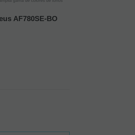
 amplia gama de colores de tonos
adeus AF780SE-BO