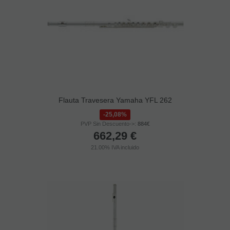
Flauta Travesera Yamaha YFL 262
25,08%
PVP Sin Descuento->:
884€
662,29
€
21.00%
IVA incluido