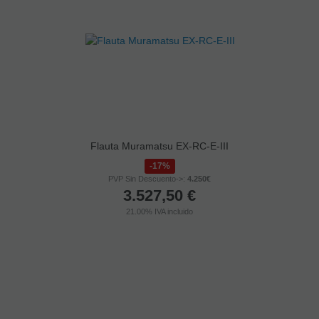
Flauta Muramatsu EX-RC-E-III
17%
PVP Sin Descuento->:
4.250€
3.527,50
€
21.00%
IVA incluido