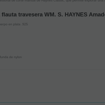
fesional de corte manual de Haynes Classic, que permite explorar una
 la flauta travesera WM. S. HAYNES Am
rpo en plata .925
 funda de nylon