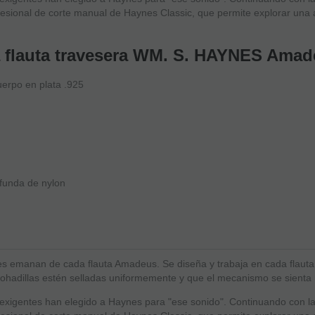
fesional de corte manual de Haynes Classic, que permite explorar una
 la flauta travesera WM. S. HAYNES Am
rpo en plata .925
 funda de nylon
es emanan de cada flauta Amadeus. Se diseña y trabaja en cada flauta 
mohadillas estén selladas uniformemente y que el mecanismo se sienta n
 exigentes han elegido a Haynes para "ese sonido". Continuando con la