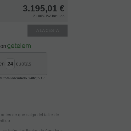
3.195,01
€
21.00%
IVA incluido
A LA CESTA
con
en
cuotas
te total adeudado
3.482,55 €
/
antes de que salga del taller de
ítido.
 tradición, las flautas de Amadeus