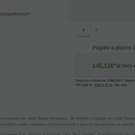
-
+
unidades
Págalo a plazos 
145,11
€*
al mes 
*Importe a financiar
3.482,55 €
/
Impor
TIN
0,00 %
/
TAE
8,75 %
/
Ver más
es emanan de cada flauta Amadeus. Se diseña y trabaja en cada flauta 
mohadillas estén selladas uniformemente y que el mecanismo se sienta n
 exigentes han elegido a Haynes para "ese sonido". Continuando con la