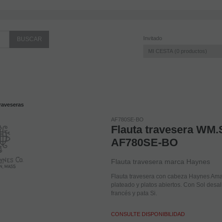
Invitado
MI CESTA
0
productos
raveseras
AF780SE-BO
Flauta travesera WM
AF780SE-BO
Flauta travesera marca Haynes
Flauta travesera con cabeza Haynes Ama
plateado y platos abiertos. Con Sol des
francés y pata Si.
CONSULTE DISPONIBILIDAD