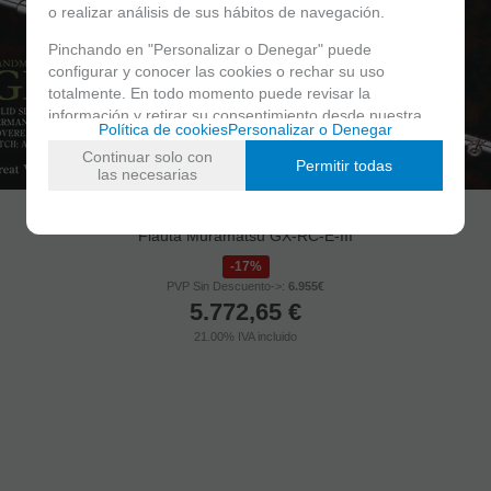
o realizar análisis de sus hábitos de navegación.
Pinchando en "Personalizar o Denegar" puede
configurar y conocer las cookies o rechar su uso
totalmente. En todo momento puede revisar la
información y retirar su consentimiento desde nuestra
Política de cookies
Personalizar o Denegar
sección de política de cookies.
Continuar solo con
Permitir todas
las necesarias
Flauta Muramatsu GX-RC-E-III
17%
PVP Sin Descuento->:
6.955€
5.772,65
€
21.00%
IVA incluido