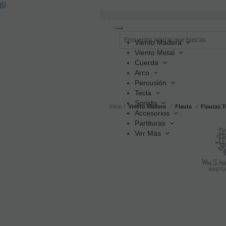
Toggle
navigation
Viento Madera
Viento Metal
Cuerda
Arco
Percusión
Tecla
Sonido
Inicio
Viento Madera
Flauta
Flautas T
Accesorios
Partituras
Ver Más