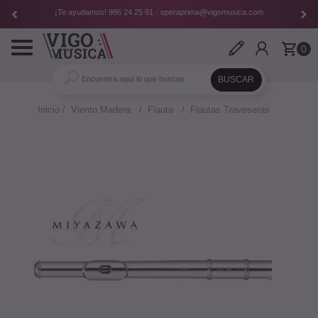
¡Te ayudamos!
986 24 25 91
·
operaprima@vigomusica.com
Toggle
0
navigation
Inicio
Viento Madera
Flauta
Flautas Traveseras