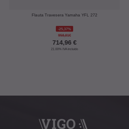
Flauta Travesera Yamaha YFL 272
25,37%
958,01€
714,96
€
21.00%
IVA incluido