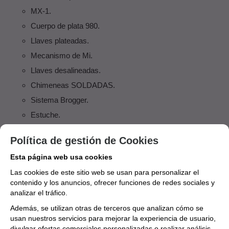
MX-1.
Cuerpo de plata 980.
Llaves plateadas.
Mecanismo de Mi.
Llaves desalineadas.
Chimeneas SOLDADAS.
Sistema Brogger.
Estuche.
FICHA TÉCNICA
Política de gestión de Cookies
INSTRUMENTO
Esta página web usa cookies
Flauta
Las cookies de este sitio web se usan para personalizar el
contenido y los anuncios, ofrecer funciones de redes sociales y
MARCA
analizar el tráfico.
MIYAZAWA
Además, se utilizan otras de terceros que analizan cómo se
usan nuestros servicios para mejorar la experiencia de usuario,
Aún no existen valoraciones para este
divulgar ofertas comerciales personalizadas o realizar análisis