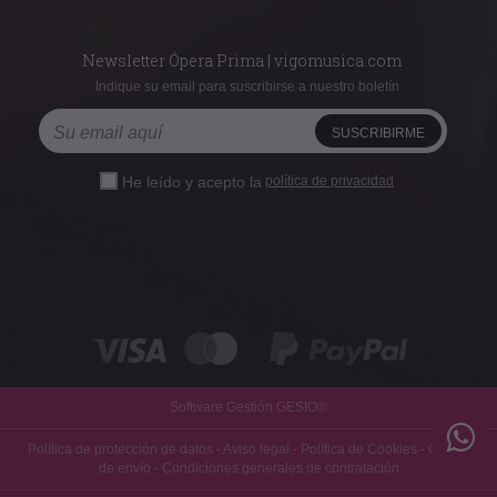
Newsletter Ópera Prima | vigomusica.com
Indique su email para suscribirse a nuestro boletín
He leído y acepto la
política de privacidad
Software Gestión
GESIO®
Política de protección de datos
-
Aviso legal
-
Política de Cookies
-
Gastos
de envío
-
Condiciones generales de contratación