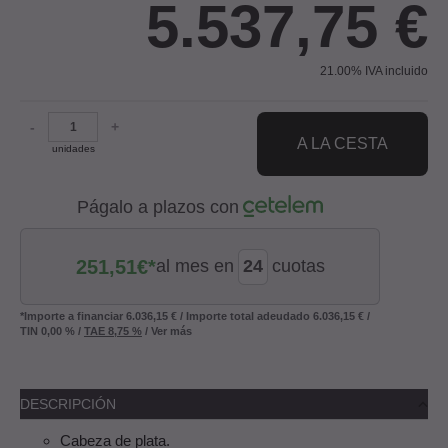
5.537,75
€
21.00%
IVA incluido
-
+
A LA CESTA
unidades
Págalo a plazos con
251,51
€*
al mes en
cuotas
*Importe a financiar
6.036,15 €
/
Importe total adeudado
6.036,15 €
/
TIN
0,00 %
/
TAE
8,75 %
/
Ver más
DESCRIPCIÓN
Cabeza de plata.