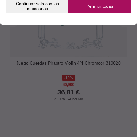
Continuar solo con las
Permitir todas
necesarias
Juego Cuerdas Pirastro Violín 4/4 Chromcor 319020
10%
40,90€
36,81
€
21.00%
IVA incluido