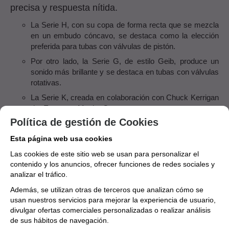
precisa y respuesta nítida.
La Serie H, con su copa de forma recta que se mezcla
en un embudo cóncavo, se destaca como la elección
preferida para tubas con válvulas de pistón.
Por otro lado, la Serie G, de estilo Geib, produce un
sonido más brillante y se destaca en tubas con válvulas
rotativas.
La Serie K, creada en colaboración con Chuck Kerrigan
de Eastman Music Company, representa un avance
significativo en el desarrollo de boquillas para tuba en
Política de gestión de Cookies
Fa.
Esta página web usa cookies
Las Series F y B ofrecen opciones más profundas,
Las cookies de este sitio web se usan para personalizar el
ideales para tubas CC 6/4 o contrabajo, añadiendo una
contenido y los anuncios, ofrecer funciones de redes sociales y
riqueza tonal a las interpretaciones en el registro bajo.
analizar el tráfico.
Mientras que la Serie C, con su copa moderadamente
Además, se utilizan otras de terceros que analizan cómo se
superficial, se adapta especialmente bien a solos en
usan nuestros servicios para mejorar la experiencia de usuario,
tubas en Mi bemol y Fa, destacándose en el escenario
divulgar ofertas comerciales personalizadas o realizar análisis
de recitales y sobre conjuntos.
de sus hábitos de navegación.