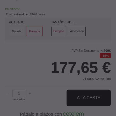
EN STOCK
Envío estimado en 24/48 horas
ACABADO
TAMAÑO TUDEL
Europeo
Americano
Dorada
Plateada
PVP Sin Descuento->:
209€
15%
177,65
€
21.00%
IVA incluido
-
+
A LA CESTA
unidades
Págalo a plazos con