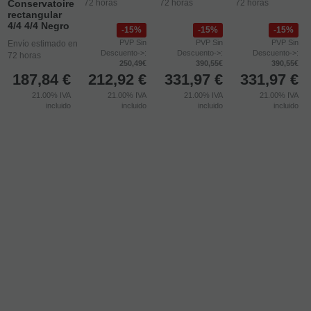
Conservatoire
72 horas
72 horas
72 horas
rectangular
4/4 4/4 Negro
15%
15%
15%
PVP Sin
PVP Sin
PVP Sin
Envío estimado en
Descuento->:
Descuento->:
Descuento->:
72 horas
250,49€
390,55€
390,55€
187,84
€
212,92
€
331,97
€
331,97
€
21.00%
IVA
21.00%
IVA
21.00%
IVA
21.00%
IVA
incluido
incluido
incluido
incluido