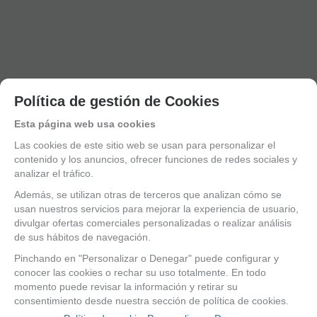
Política de gestión de Cookies
Bolsa
partituras Bam
Estuche saxo
Esta página web usa cookies
9200XP para
Estuche
Estuche
alto Bam
estuche
guitarra
guitarra
Nuevo
Las cookies de este sitio web se usan para personalizar el
violín/viola
clásica Bam
clásica Bam
Trekking
Hightech
8002XL Silver
PANT8002XL
TREK3021S
contenido y los anuncios, ofrecer funciones de redes sociales y
forma
carbon
Negro
Silver carbon
analizar el tráfico.
Envío estimado en
Envío estimado en
Envío estimado en
Envío estimado en
Además, se utilizan otras de terceros que analizan cómo se
72 horas
72 horas
72 horas
72 horas
usan nuestros servicios para mejorar la experiencia de usuario,
divulgar ofertas comerciales personalizadas o realizar análisis
15%
15%
15%
15%
de sus hábitos de navegación.
PVP Sin
PVP Sin
PVP Sin
PVP Sin
Descuento->:
Descuento->:
Descuento->:
Descuento->:
Pinchando en "Personalizar o Denegar" puede configurar y
148,14€
845,75€
964,26€
406,71€
conocer las cookies o rechar su uso totalmente. En todo
125,92
€
718,89
€
819,62
€
345,70
€
momento puede revisar la información y retirar su
21.00%
IVA
21.00%
IVA
21.00%
IVA
21.00%
IVA
consentimiento desde nuestra
sección de política de cookies.
incluido
incluido
incluido
incluido