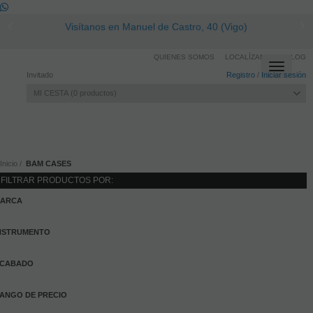
Visítanos en Manuel de Castro, 40 (Vigo)
QUIENES SOMOS
LOCALÍZANOS
BLOG
Toggle
Invitado
Registro
/
Iniciar sesión
navigati
MI CESTA
0
productos
Inicio
BAM CASES
FILTRAR PRODUCTOS POR:
ARCA
NSTRUMENTO
CABADO
ANGO DE PRECIO