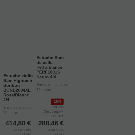
Estuche Bam
de cello
Performance
PERF1001S
Estuche violín
Negro 4/4
Bam Hightech
Envío estimado en
Bonbon
BONB2004XL
72 horas
Rosa/Blanco
4/4
15%
PVP Sin
Envío estimado en
Descuento->:
72 horas
339,37€
414,80
€
288,46
€
21.00%
IVA
21.00%
IVA
incluido
incluido