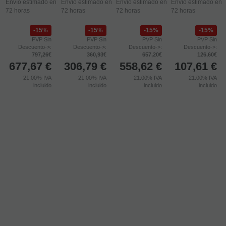
Envío estimado en
Envío estimado en
Envío estimado en
Envío estimado en
72 horas
72 horas
72 horas
72 horas
15%
15%
15%
15%
PVP Sin
PVP Sin
PVP Sin
PVP Sin
Descuento->:
Descuento->:
Descuento->:
Descuento->:
797,26€
360,93€
657,20€
126,60€
677,67
€
306,79
€
558,62
€
107,61
€
21.00%
IVA
21.00%
IVA
21.00%
IVA
21.00%
IVA
incluido
incluido
incluido
incluido