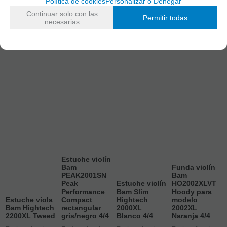
Política de cookies
Personalizar o Denegar
Continuar solo con las
Permitir todas
necesarias
Estuche violín
Bam
Funda violín
PEAK2001SN
Bam
Peak
Estuche violín
HO2002XLVT
Performance
Bam Slim
Hoody para
Estuche viola
Compact
Hightech
modelo
Bam Hightech
rectangular
2000XL
2002XL
2200XL Tweed
gris/negro 4/4
Blanco 4/4
Naranja 4/4