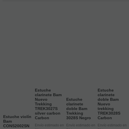
Estuche
Estuche
clarinete Bam
clarinete
Nuevo
Estuche
doble Bam
Trekking
clarinete
Nuevo
TREK3027S
doble Bam
trekking
silver carbon
Trekking
TREK3028S
Estuche violín
Carbon
3028S Negro
Carbon
Bam
Envío estimado en
Envío estimado en
Envío estimado en
CONS2002SN