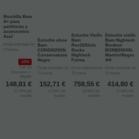
Mochilla Bam
A+ para
partituras y
accessorios
Estuche Violín
Estuche violín
Azul
Estuche oboe
Bam
Bam Hightech
Envío estimado en
Bam
Roc2002xls
Bonbon
72 horas
CONS3029SN
Rocks
BONB2004XL
Conservatoire
Hightech
Marrón/Negro
Negro
Forma
4/4
15%
PVP Sin
Envío estimado en
Envío estimado en
Envío estimado en
Descuento->:
72 horas
72 horas
72 horas
175,07€
148,81
€
152,71
€
759,55
€
414,80
€
21.00%
IVA
21.00%
IVA
21.00%
IVA
21.00%
IVA
incluido
incluido
incluido
incluido