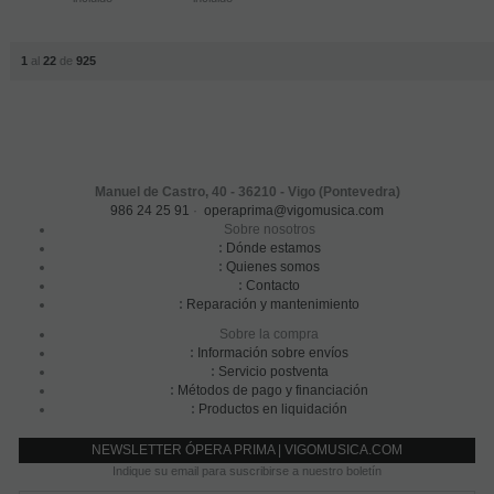
1
al
22
de
925
Manuel de Castro, 40 - 36210 - Vigo (Pontevedra)
986 24 25 91
·
operaprima@vigomusica.com
Sobre nosotros
:
Dónde estamos
:
Quienes somos
:
Contacto
:
Reparación y mantenimiento
Sobre la compra
:
Información sobre envíos
:
Servicio postventa
:
Métodos de pago y financiación
:
Productos en liquidación
NEWSLETTER ÓPERA PRIMA | VIGOMUSICA.COM
Indique su email para suscribirse a nuestro boletín