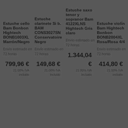
Estuche saxo
tenor y
Estuche
sopranor Bam
Estuche cello
clarinete Si b.
Estuche violín
4122XLNS
Bam Bonbon
BAM
Bam Hightech
Hightech Gris
Hightech
CONS3027SN
Bonbon
claro
BONB1003XL
Conservatoire
BONB2004XL
Envío estimado en
Marrón/Negro
Negro
Rosa/Rosa 4/4
72 horas
Envío estimado en
Envío estimado en
Envío estimado en
1.344,04
72 horas
72 horas
72 horas
799,96
€
149,68
€
€
414,80
€
21.00%
IVA
21.00%
IVA
21.00%
IVA
21.00%
IVA
incluido
incluido
incluido
incluido