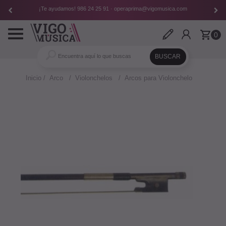
¡Te ayudamos!
986 24 25 91
·
operaprima@vigomusica.com
Toggle
0
navigation
Inicio
Arco
Violonchelos
Arcos para Violonchelo