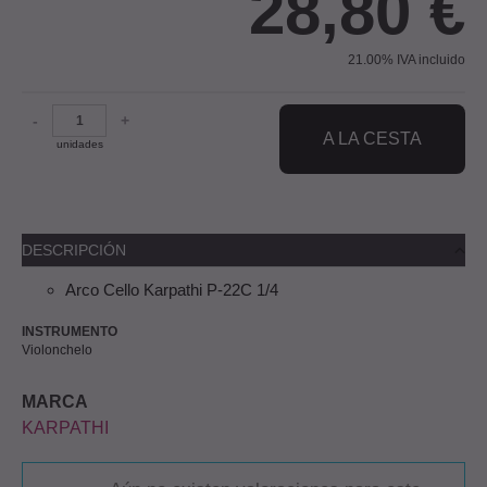
28,80
€
21.00%
IVA incluido
-
+
A LA CESTA
unidades
DESCRIPCIÓN
Arco Cello Karpathi P-22C 1/4
INSTRUMENTO
Violonchelo
MARCA
KARPATHI