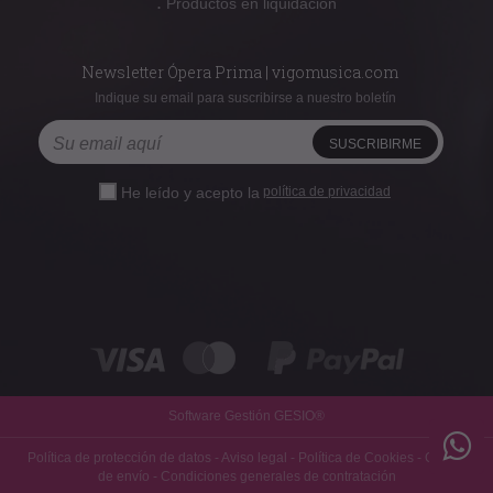
:
Productos en liquidación
Newsletter Ópera Prima | vigomusica.com
Indique su email para suscribirse a nuestro boletín
He leído y acepto la
política de privacidad
Software Gestión
GESIO®
Política de protección de datos
-
Aviso legal
-
Política de Cookies
-
Gastos
de envío
-
Condiciones generales de contratación