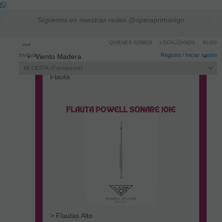
Síguenos en nuestras redes @operaprimavigo
QUIENES SOMOS
LOCALÍZANOS
BLOG
Toggle
Invitado
Registro
/
Iniciar sesión
Viento Madera
navigation
MI CESTA
0
productos
Flauta
> Flautas Alto