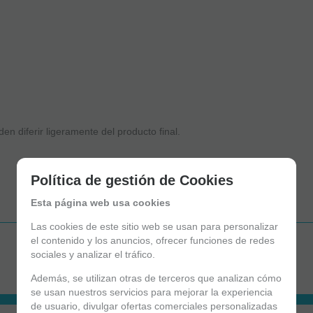
n diferir ligeramente del producto final.
Política de gestión de Cookies
Esta página web usa cookies
Las cookies de este sitio web se usan para personalizar
el contenido y los anuncios, ofrecer funciones de redes
Aún no existen valoraciones para este producto.
sociales y analizar el tráfico.
Además, se utilizan otras de terceros que analizan cómo
se usan nuestros servicios para mejorar la experiencia
de usuario, divulgar ofertas comerciales personalizadas