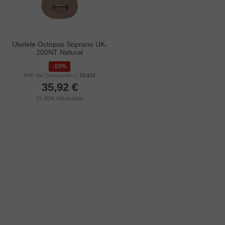
Ukelele Octopus Soprano UK-
Ukelele Makala Pack Concierto
200NT Natural
15,61%
10%
PVP Sin Descuento->:
119€
PVP Sin Descuento->:
39,91€
100,43
€
35,92
€
21.00%
IVA incluido
21.00%
IVA incluido