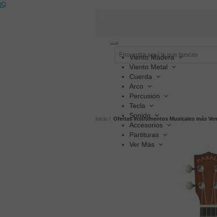
Toggle
navigation
Viento Madera
Viento Metal
Cuerda
Arco
Percusión
Tecla
Sonido
Inicio
Ofertas Instrumentos Musicales más Ve
Accesorios
Partituras
Ver Más