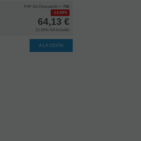
PVP Sin Descuento->:
75€
14,49%
64,13
€
21.00%
IVA incluido
A LA CESTA