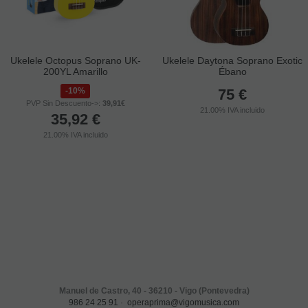
Ukelele Octopus Soprano UK-
Ukelele Daytona Soprano Exotic
200YL Amarillo
Ébano
10%
75
€
PVP Sin Descuento->:
39,91€
21.00%
IVA incluido
35,92
€
21.00%
IVA incluido
Manuel de Castro, 40 - 36210 - Vigo (Pontevedra)
986 24 25 91
·
operaprima@vigomusica.com