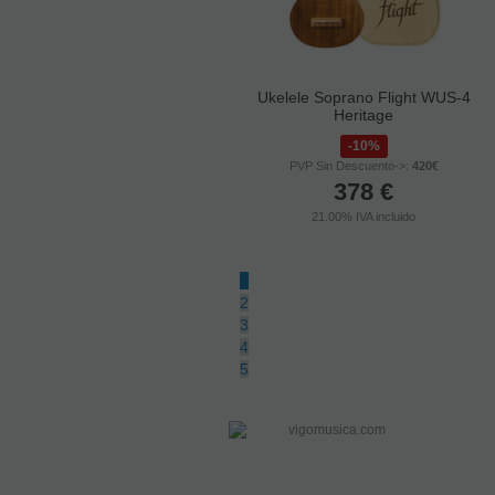
Ukelele Soprano Bones SP220S
Ukelele Soprano Flight WUS-4
Sapelly
Heritage
10%
10%
PVP Sin Descuento->:
50,90€
PVP Sin Descuento->:
420€
45,81
€
378
€
21.00%
IVA incluido
21.00%
IVA incluido
1
2
3
4
5