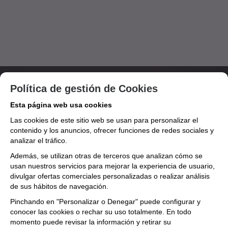
Política de gestión de Cookies
Esta página web usa cookies
Las cookies de este sitio web se usan para personalizar el
contenido y los anuncios, ofrecer funciones de redes sociales y
analizar el tráfico.
Además, se utilizan otras de terceros que analizan cómo se
Manuel de Castro, 40 - 36210 - Vigo (Pontevedra)
usan nuestros servicios para mejorar la experiencia de usuario,
986 24 25 91
·
operaprima@vigomusica.com
divulgar ofertas comerciales personalizadas o realizar análisis
de sus hábitos de navegación.
Sobre nosotros
Pinchando en "Personalizar o Denegar" puede configurar y
:
Dónde estamos
conocer las cookies o rechar su uso totalmente. En todo
:
Quienes somos
momento puede revisar la información y retirar su