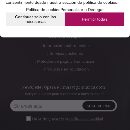
consentimiento desde nuestra
sección de política de cookies.
:
Contacto
Política de cookies
Personalizar o Denegar
:
Reparación y mantenimiento
Continuar solo con las
Permitir todas
necesarias
Sobre la compra
:
Información sobre envíos
:
Servicio postventa
:
Métodos de pago y financiación
:
Productos en liquidación
Newsletter Ópera Prima | vigomusica.com
Indique su email para suscribirse a nuestro boletín
He leído y acepto la
política de privacidad