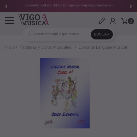
¡Te ayudamos!
986 24 25 91
·
operaprima@vigomusica.com
Toggle
0
navigation
Inicio
Partituras y Libros Musicales
Libros de Lenguaje Musical