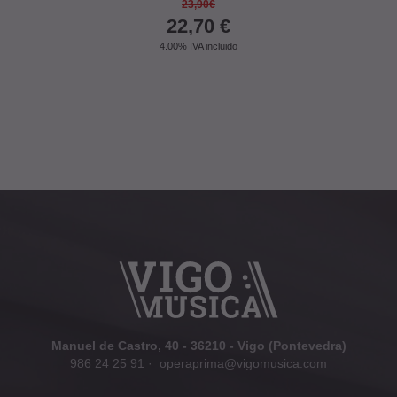
23,90€
22,70
€
4.00%
IVA incluido
Manuel de Castro, 40 - 36210 - Vigo (Pontevedra)
986 24 25 91
·
operaprima@vigomusica.com