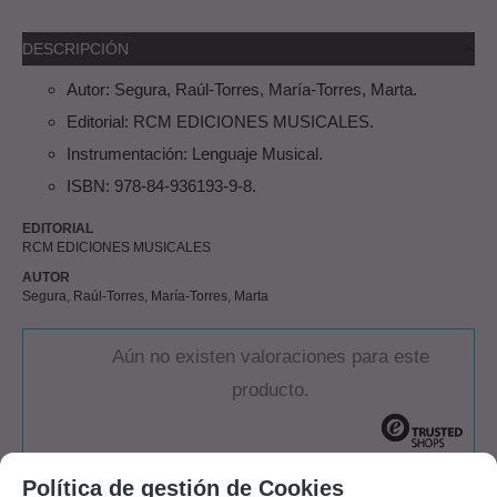
DESCRIPCIÓN
Autor: Segura, Raúl-Torres, María-Torres, Marta.
Editorial: RCM EDICIONES MUSICALES.
Instrumentación: Lenguaje Musical.
ISBN: 978-84-936193-9-8.
EDITORIAL
RCM EDICIONES MUSICALES
AUTOR
Segura, Raúl-Torres, María-Torres, Marta
Aún no existen valoraciones para este
producto.
Política de gestión de Cookies