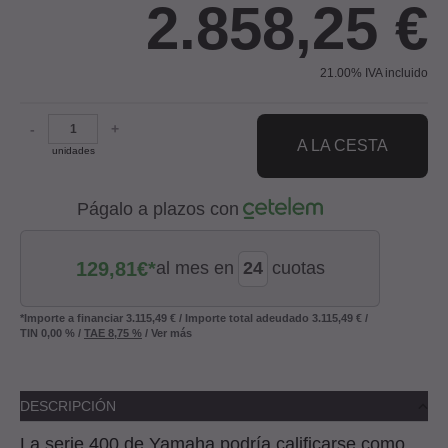
2.858,25
€
21.00%
IVA incluido
-
+
A LA CESTA
unidades
Págalo a plazos con
129,81
€*
al mes en
cuotas
*Importe a financiar
3.115,49 €
/
Importe total adeudado
3.115,49 €
/
TIN
0,00 %
/
TAE
8,75 %
/
Ver más
DESCRIPCIÓN
La serie 400 de Yamaha podría calificarse como