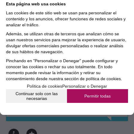
cuidadosamente calculados para un equilibrio
Esta página web usa cookies
óptimo y una gran facilidad al tocar son algunas de
Las cookies de este sitio web se usan para personalizar el
las razones por las que las flautas de estudio
contenido y los anuncios, ofrecer funciones de redes sociales y
analizar el tráfico.
avanzado de Yamaha se han convertido en líderes
del mercado en todo el mundo.
Además, se utilizan otras de terceros que analizan cómo se
usan nuestros servicios para mejorar la experiencia de usuario,
divulgar ofertas comerciales personalizadas o realizar análisis
INSTRUMENTO
Flauta
de sus hábitos de navegación.
Pinchando en "Personalizar o Denegar" puede configurar y
MARCA
conocer las cookies o rechar su uso totalmente. En todo
YAMAHA
momento puede revisar la información y retirar su
consentimiento desde nuestra
sección de política de cookies.
Política de cookies
Personalizar o Denegar
Aún no existen valoraciones para este
Continuar solo con las
Permitir todas
producto.
necesarias