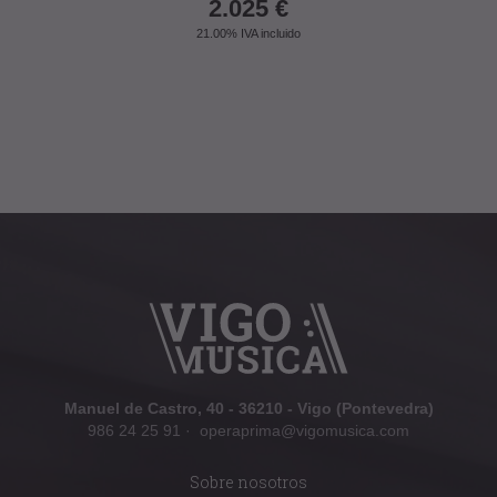
2.025
€
21.00%
IVA incluido
Manuel de Castro, 40 - 36210 - Vigo (Pontevedra)
986 24 25 91
·
operaprima@vigomusica.com
Sobre nosotros