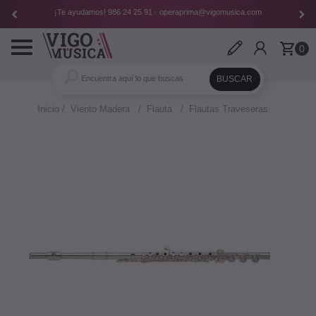
¡Te ayudamos!
986 24 25 91
·
operaprima@vigomusica.com
Toggle
0
navigation
Inicio
Viento Madera
Flauta
Flautas Traveseras