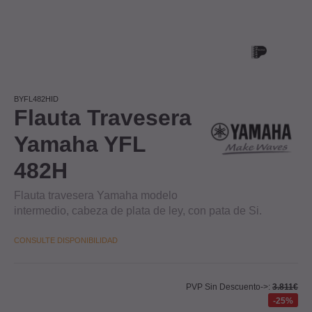
BYFL482HID
Flauta Travesera
Yamaha YFL
482H
Flauta travesera Yamaha modelo
intermedio, cabeza de plata de ley, con pata de Si.
CONSULTE DISPONIBILIDAD
PVP Sin Descuento->:
3.811€
25%