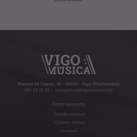
21.00%
IVA incluido
Manuel de Castro, 40 - 36210 - Vigo (Pontevedra)
986 24 25 91
·
operaprima@vigomusica.com
Sobre nosotros
:
Dónde estamos
:
Quienes somos
:
Contacto