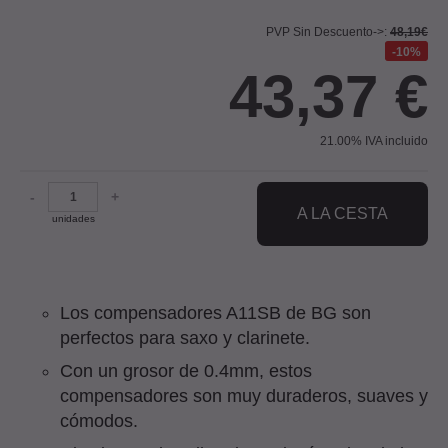
PVP Sin Descuento->:
48,19€
10%
43,37
€
21.00%
IVA incluido
-
+
A LA CESTA
unidades
Los compensadores A11SB de BG son
perfectos para saxo y clarinete.
Con un grosor de 0.4mm, estos
compensadores son muy duraderos, suaves y
cómodos.