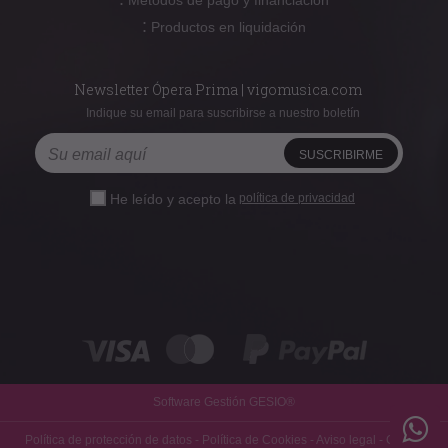
:
Productos en liquidación
Newsletter Ópera Prima | vigomusica.com
Indique su email para suscribirse a nuestro boletín
He leído y acepto la
política de privacidad
Software Gestión
GESIO®
Política de protección de datos
-
Política de Cookies
-
Aviso legal
-
Gastos