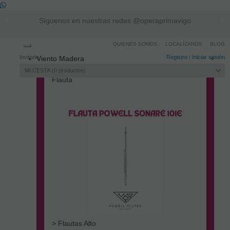
Más vendidos
QUIENES SOMOS
LOCALÍZANOS
BLOG
Toggle
Invitado
Registro
/
Iniciar sesión
Viento Madera
navigation
MI CESTA
0
productos
Flauta
> Flautas Alto