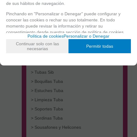
de sus hábitos de navegación.
Pinchando en "Personalizar o Denegar" puede configurar y
conocer las cookies o rechar su uso totalmente. En todo
momento puede revisar la información y retirar su
consentimiento desde nuestra
sección de política de cookies.
Política de cookies
Personalizar o Denegar
Continuar solo con las
> Tubas Do
Permitir todas
necesarias
> Tubas Fa
> Tubas Mib
> Tubas Sib
> Boquillas Tuba
> Estuches Tuba
> Limpieza Tuba
> Soportes Tuba
> Sordinas Tuba
> Sousafones y Helicones