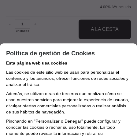
4.00%
IVA incluido
-
+
A LA CESTA
unidades
Política de gestión de Cookies
AUTOR
Esta página web usa cookies
Varios
Las cookies de este sitio web se usan para personalizar el
contenido y los anuncios, ofrecer funciones de redes sociales y
MARCA
analizar el tráfico.
Ópera Prima Partituras
Además, se utilizan otras de terceros que analizan cómo se
usan nuestros servicios para mejorar la experiencia de usuario,
Aún no existen valoraciones para este
divulgar ofertas comerciales personalizadas o realizar análisis
de sus hábitos de navegación.
producto.
Pinchando en "Personalizar o Denegar" puede configurar y
conocer las cookies o rechar su uso totalmente. En todo
momento puede revisar la información y retirar su