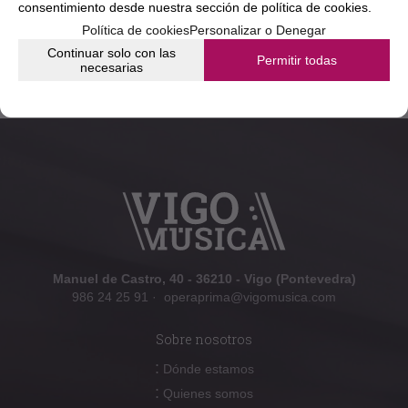
consentimiento desde nuestra
sección de política de cookies.
Política de cookies
Personalizar o Denegar
Continuar solo con las
Permitir todas
necesarias
Manuel de Castro, 40 - 36210 - Vigo (Pontevedra)
986 24 25 91
·
operaprima@vigomusica.com
Sobre nosotros
:
Dónde estamos
:
Quienes somos