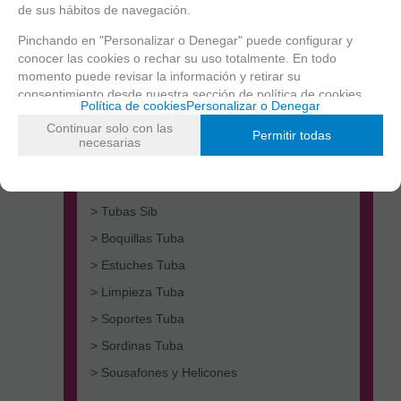
de sus hábitos de navegación.
Pinchando en "Personalizar o Denegar" puede configurar y
conocer las cookies o rechar su uso totalmente. En todo
momento puede revisar la información y retirar su
consentimiento desde nuestra
sección de política de cookies.
Política de cookies
Personalizar o Denegar
Continuar solo con las
> Tubas Do
Permitir todas
necesarias
> Tubas Fa
> Tubas Mib
> Tubas Sib
> Boquillas Tuba
> Estuches Tuba
> Limpieza Tuba
> Soportes Tuba
> Sordinas Tuba
> Sousafones y Helicones