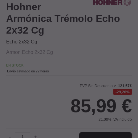
Hohner
Armónica Trémolo Echo
2x32 Cg
Echo 2x32 Cg
Armon Echo 2x32 Cg
EN STOCK
Envío estimado en 72 horas
PVP Sin Descuento->:
121,57€
29,26%
85,99
€
21.00%
IVA incluido
-
+