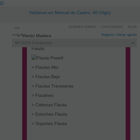
Visítanos en Manuel de Castro, 40 (Vigo)
QUIENES SOMOS
LOCALÍZANOS
BLOG
Toggle
Invitado
Registro
/
Iniciar sesión
Viento Madera
navigation
MI CESTA
0
productos
Flauta
> Flautas Alto
> Flautas Bajo
> Flautas Traveseras
> Flautines
> Cabezas Flauta
> Estuches Flauta
> Soportes Flauta