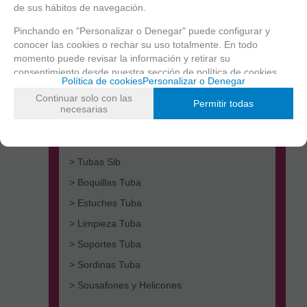
de sus hábitos de navegación.
Pinchando en "Personalizar o Denegar" puede configurar y
conocer las cookies o rechar su uso totalmente. En todo
momento puede revisar la información y retirar su
consentimiento desde nuestra
sección de política de cookies.
Política de cookies
Personalizar o Denegar
Continuar solo con las
> Tubas Do
Permitir todas
necesarias
> Tubas Fa
> Tubas Mib
> Tubas Sib
> Boquillas Tuba
> Estuches Tuba
> Limpieza Tuba
> Soportes Tuba
> Sordinas Tuba
> Sousafones y Helicones