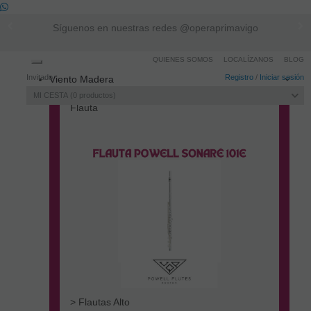
Síguenos en nuestras redes @operaprimavigo
QUIENES SOMOS
LOCALÍZANOS
BLOG
Toggle
Invitado
Registro
/
Iniciar sesión
Viento Madera
navigation
MI CESTA
0
productos
Flauta
> Flautas Alto