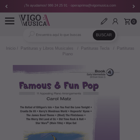
¡Te ayudamos!
986 24 25 91
·
operaprima@vigomusica.com
Toggle
0
navigation
Inicio
Partituras y Libros Musicales
Partituras Tecla
Partituras
Piano