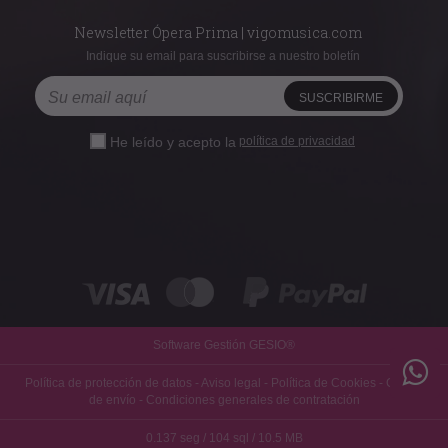
Newsletter Ópera Prima | vigomusica.com
Indique su email para suscribirse a nuestro boletín
He leído y acepto la
política de privacidad
Software Gestión
GESIO®
Política de protección de datos
-
Aviso legal
-
Política de Cookies
-
Gastos
de envío
-
Condiciones generales de contratación
0.137 seg /
104 sql
/ 10.5 MB