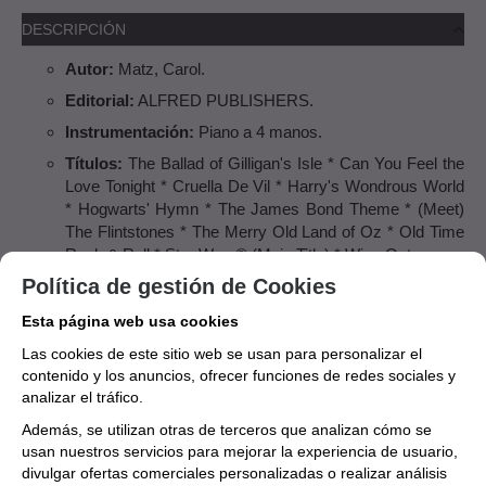
DESCRIPCIÓN
Autor:
Matz, Carol.
Editorial:
ALFRED PUBLISHERS.
Instrumentación:
Piano a 4 manos.
Títulos:
The Ballad of Gilligan's Isle * Can You Feel the
Love Tonight * Cruella De Vil * Harry's Wondrous World
* Hogwarts' Hymn * The James Bond Theme * (Meet)
The Flintstones * The Merry Old Land of Oz * Old Time
Rock & Roll * Star Wars® (Main Title) * Wipe Out.
Política de gestión de Cookies
ISBN: 978-0-7390-4959-4.
Esta página web usa cookies
EDITORIAL
ALFRED PUBLISHERS
Las cookies de este sitio web se usan para personalizar el
contenido y los anuncios, ofrecer funciones de redes sociales y
AUTOR
Matz, Carol
analizar el tráfico.
Además, se utilizan otras de terceros que analizan cómo se
Aún no existen valoraciones para este
usan nuestros servicios para mejorar la experiencia de usuario,
divulgar ofertas comerciales personalizadas o realizar análisis
producto.