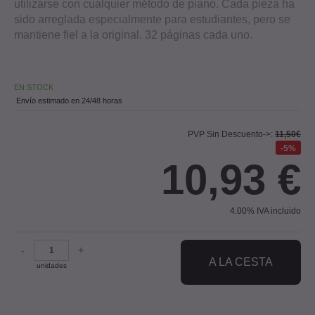
utilizarse con cualquier método de piano. Cada pieza ha
sido arreglada especialmente para estudiantes, pero se
mantiene fiel a la original. 32 páginas cada uno.
EN STOCK
Envío estimado en 24/48 horas
PVP Sin Descuento->:
11,50€
5%
10,93
€
4.00%
IVA incluido
-
+
A LA CESTA
unidades