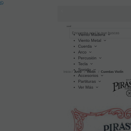
Toggle
navigation
Viento Madera
Viento Metal
Cuerda
Arco
Percusión
Tecla
Sonido
Inicio
Arco
Violín
Cuerdas Violín
Accesorios
Partituras
Ver Más