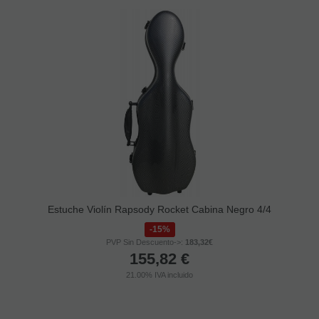
Estuche Violín Rapsody Rocket Cabina Negro 4/4
15%
PVP Sin Descuento->:
183,32€
155,82
€
21.00%
IVA incluido