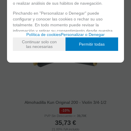
21.00%
IVA incluido
o realizar análisis de sus hábitos de navegación.
Pinchando en "Personalizar o Denegar" puede
configurar y conocer las cookies o rechar su uso
totalmente. En todo momento puede revisar la
información y retirar su consentimiento desde nuestra
Política de cookies
Personalizar o Denegar
sección de política de cookies.
Continuar solo con
Permitir todas
las necesarias
Almohadilla Kun Original 200 - Violín 3/4-1/2
10%
PVP Sin Descuento->:
39,70€
35,73
€
21.00%
IVA incluido