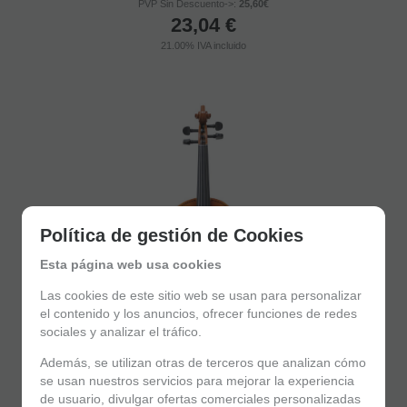
PVP Sin Descuento->:
25,60€
23,04
€
21.00%
IVA incluido
Política de gestión de Cookies
Esta página web usa cookies
Las cookies de este sitio web se usan para personalizar
el contenido y los anuncios, ofrecer funciones de redes
sociales y analizar el tráfico.
Violín Amadeus Va-101 1/2
Además, se utilizan otras de terceros que analizan cómo
se usan nuestros servicios para mejorar la experiencia
79
€
de usuario, divulgar ofertas comerciales personalizadas