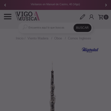
Visítanos en Manuel de Castro, 40 (Vigo)
Toggle
0
navigation
Inicio
Viento Madera
Oboe
Cornos Ingleses