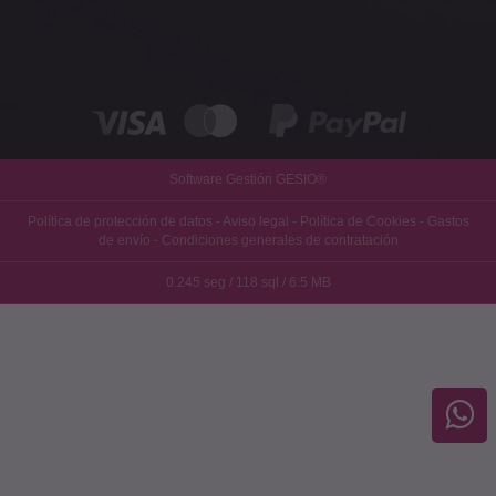
Software Gestión
GESIO®
Política de protección de datos
-
Aviso legal
-
Política de Cookies
-
Gastos
de envío
-
Condiciones generales de contratación
0.245 seg /
118 sql
/ 6.5 MB