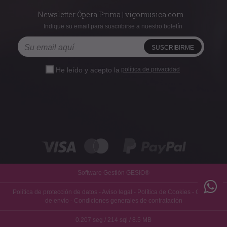
Newsletter Ópera Prima | vigomusica.com
Indique su email para suscribirse a nuestro boletín
He leído y acepto la
política de privacidad
Software Gestión
GESIO®
Política de protección de datos
-
Aviso legal
-
Política de Cookies
-
Gastos
de envío
-
Condiciones generales de contratación
0.207 seg /
214 sql
/ 8.5 MB