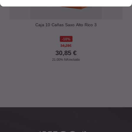
Caja 10 Cañas Saxo Alto Rico 3
10%
34,28€
30,85
€
21.00%
IVA incluido