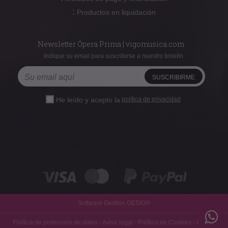
:
Productos en liquidación
Newsletter Ópera Prima | vigomusica.com
Indique su email para suscribirse a nuestro boletín
He leído y acepto la
política de privacidad
Software Gestión
GESIO®
Política de protección de datos
-
Aviso legal
-
Política de Cookies
-
Gastos