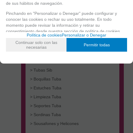
de sus hábitos de navegación.
Pinchando en "Personalizar o Denegar" puede configurar y
conocer las cookies o rechar su uso totalmente. En todo
momento puede revisar la información y retirar su
consentimiento desde nuestra
sección de política de cookies.
Política de cookies
Personalizar o Denegar
Continuar solo con las
> Tubas Do
Permitir todas
necesarias
> Tubas Fa
> Tubas Mib
> Tubas Sib
> Boquillas Tuba
> Estuches Tuba
> Limpieza Tuba
> Soportes Tuba
> Sordinas Tuba
> Sousafones y Helicones