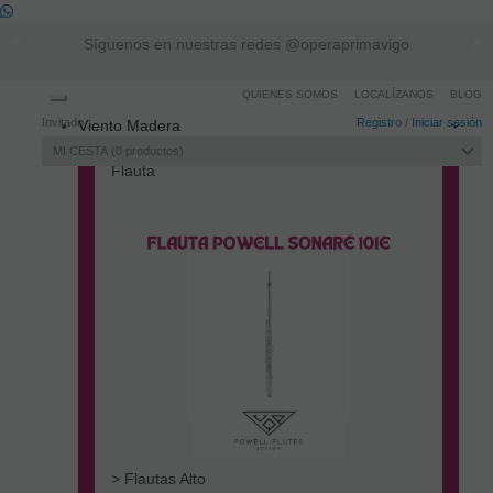
Síguenos en nuestras redes @operaprimavigo
QUIENES SOMOS
LOCALÍZANOS
BLOG
Toggle
Invitado
Registro
/
Iniciar sesión
Viento Madera
navigation
MI CESTA
0
productos
Flauta
> Flautas Alto