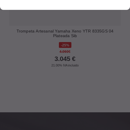
Trompeta Artesanal Yamaha Xeno YTR 8335GS 04
Plateada Sib
25%
4.060€
3.045
€
21.00%
IVA incluido