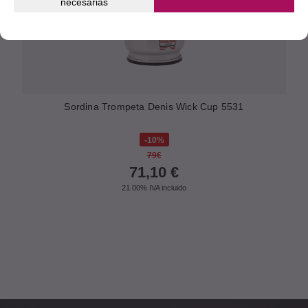
necesarias
Sordina Trompeta Denis Wick Cup 5531
10%
79€
71,10
€
21.00%
IVA incluido