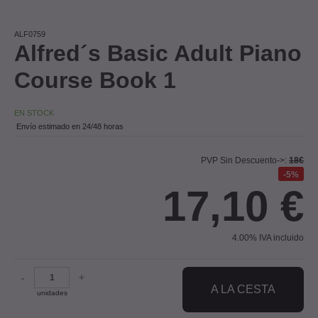
ALF0759
Alfred´s Basic Adult Piano
Course Book 1
EN STOCK
Envío estimado en 24/48 horas
PVP Sin Descuento->:
18€
5%
17,10
€
4.00%
IVA incluido
-
+
A LA CESTA
unidades