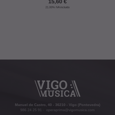
15,60
€
21.00%
IVA incluido
Manuel de Castro, 40 - 36210 - Vigo (Pontevedra)
986 24 25 91
·
operaprima@vigomusica.com