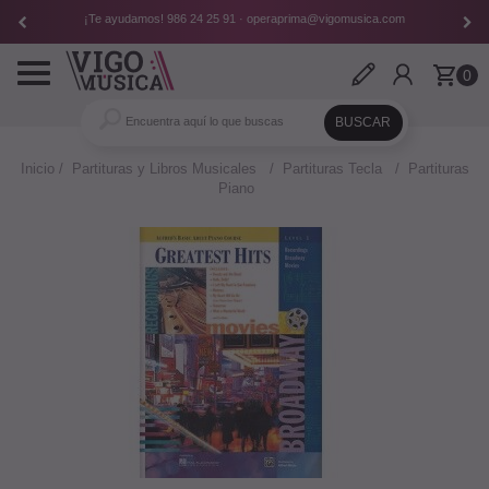
¡Te ayudamos!
986 24 25 91
·
operaprima@vigomusica.com
Toggle
0
navigation
Inicio
Partituras y Libros Musicales
Partituras Tecla
Partituras
Piano