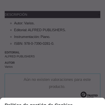
DESCRIPCIÓN
Autor: Varios.
Editorial: ALFRED PUBLISHERS.
Instrumentación: Piano.
ISBN: 978-0-7390-0281-0.
EDITORIAL
ALFRED PUBLISHERS
AUTOR
Varios
Aún no existen valoraciones para este
producto.