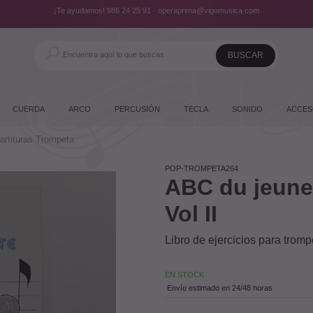
¡Te ayudamos!
986 24 25 91
·
operaprima@vigomusica.com
CUERDA
ARCO
PERCUSIÓN
TECLA
SONIDO
ACCES
artituras Trompeta
POP-TROMPETA264
ABC du jeune
Vol II
Libro de ejercicios para tromp
EN STOCK
Envío estimado en 24/48 horas