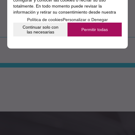
configurar y conocer las cookies o rechar su uso
totalmente. En todo momento puede revisar la
información y retirar su consentimiento desde nuestra
sección de política de cookies.
Política de cookies
Personalizar o Denegar
Continuar solo con
Permitir todas
las necesarias
Aún no existen valoraciones para este producto.